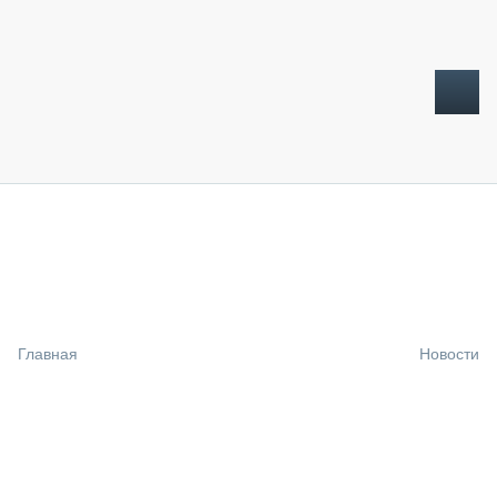
ТОПЛИВНЫЙ КРИЗИС
НОВОСТИ
CTT EXPO 2026
CTT EXPO 2025
КАК ПРОДЛИТЬ ЖИЗНЬ СПЕЦТЕХНИКЕ?
Главная
Новости
АНАЛИТИКА
ОБЗОР РЫНКА
ТЕХНИКА КРУПНЫМ ПЛАНОМ
ИСПЫТАТЕЛИ
ТЕХНОЛОГИИ
ДОРОЖНАЯ ИНДУСТРИЯ