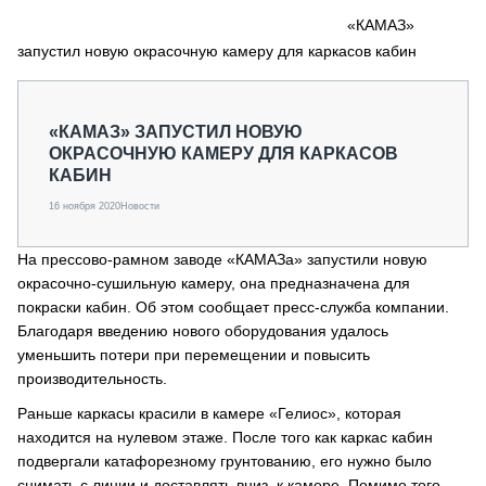
СЕРВИСМЕНЫ
«КАМАЗ»
запустил новую окрасочную камеру для каркасов кабин
СПЕЦПРОЕКТЫ
МЕРОПРИЯТИЯ
СТАТЬИ ПО КАТЕГОРИЯМ ТЕХНИКИ
«КАМАЗ» ЗАПУСТИЛ НОВУЮ
О ПРОЕКТЕ
ОКРАСОЧНУЮ КАМЕРУ ДЛЯ КАРКАСОВ
КАБИН
16 ноября 2020
Новости
На прессово-рамном заводе «КАМАЗа» запустили новую
окрасочно-сушильную камеру, она предназначена для
покраски кабин. Об этом сообщает пресс-служба компании.
Благодаря введению нового оборудования удалось
уменьшить потери при перемещении и повысить
производительность.
Раньше каркасы красили в камере «Гелиос», которая
находится на нулевом этаже. После того как каркас кабин
подвергали катафорезному грунтованию, его нужно было
снимать с линии и доставлять вниз, к камере. Помимо того,