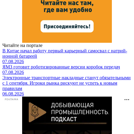
Читайте на портале
В Китае начал работу первый карьерный самосвал с натрий-
ионной батареей
07.08.2026
ЯМЗ готовит роботизированные версии коробок передач
07.08.2026
Электронные транспортные накладные станут обязательными
с 1 сентября. Игроки рынка рискуют не успеть к новым
правилам
06.08.2026
РЕКЛАМА