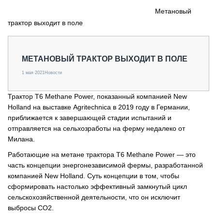
СЕРВИСМЕНЫ
Метановый
трактор выходит в поле
СПЕЦПРОЕКТЫ
МЕРОПРИЯТИЯ
СТАТЬИ ПО КАТЕГОРИЯМ ТЕХНИКИ
МЕТАНОВЫЙ ТРАКТОР ВЫХОДИТ В ПОЛЕ
О ПРОЕКТЕ
1 мая 2021
Новости
Трактор T6 Methane Power, показанный компанией New
Holland на выставке Agritechnica в 2019 году в Германии,
приближается к завершающей стадии испытаний и
отправляется на сельхозработы на ферму недалеко от
Милана.
Работающие на метане трактора T6 Methane Power — это
часть концепции энергонезависимой фермы, разработанной
компанией New Holland. Суть концепции в том, чтобы
сформировать настолько эффективный замкнутый цикл
сельскохозяйственной деятельности, что он исключит
выбросы CO2.