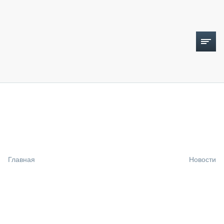
ТОПЛИВНЫЙ КРИЗИС
НОВОСТИ
CTT EXPO 2026
CTT EXPO 2025
КАК ПРОДЛИТЬ ЖИЗНЬ СПЕЦТЕХНИКЕ?
Главная
Новости
АНАЛИТИКА
ОБЗОР РЫНКА
ТЕХНИКА КРУПНЫМ ПЛАНОМ
ИСПЫТАТЕЛИ
ТЕХНОЛОГИИ
ДОРОЖНАЯ ИНДУСТРИЯ