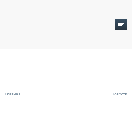
ТОПЛИВНЫЙ КРИЗИС
НОВОСТИ
CTT EXPO 2026
CTT EXPO 2025
КАК ПРОДЛИТЬ ЖИЗНЬ СПЕЦТЕХНИКЕ?
Главная
Новости
АНАЛИТИКА
ОБЗОР РЫНКА
ТЕХНИКА КРУПНЫМ ПЛАНОМ
ИСПЫТАТЕЛИ
ТЕХНОЛОГИИ
ДОРОЖНАЯ ИНДУСТРИЯ