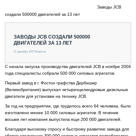
СЕРВИСМЕНЫ
Заводы JCB
создали 500000 двигателей за 13 лет
СПЕЦПРОЕКТЫ
МЕРОПРИЯТИЯ
СТАТЬИ ПО КАТЕГОРИЯМ ТЕХНИКИ
ЗАВОДЫ JCB СОЗДАЛИ 500000
О ПРОЕКТЕ
ДВИГАТЕЛЕЙ ЗА 13 ЛЕТ
21 декабря 2017
Новости
С начала запуска производства двигателей JCB в ноябре 2004
года специалисты собрали 500 000 силовых агрегатов.
Первый завод в г. Фостон графства Дербишир
(Великобритания) выпускал четырехцилиндровые дизельные
двигатели для установки на технику JCB.
За год на предприятии, где трудилось всего 64 человека, было
изготовлено менее 10 000 силовых агрегатов. В течение
восьми лет компания выпустила еще 200 000 двигателей.
Благодаря высокому спросу и быстрому развитию завода для
сборки следующих 300 000 силовых агрегатов потребовалось