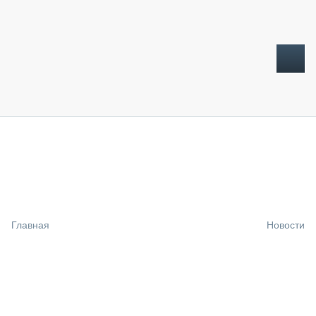
ТОПЛИВНЫЙ КРИЗИС
НОВОСТИ
CTT EXPO 2026
CTT EXPO 2025
КАК ПРОДЛИТЬ ЖИЗНЬ СПЕЦТЕХНИКЕ?
Главная
Новости
АНАЛИТИКА
ОБЗОР РЫНКА
ТЕХНИКА КРУПНЫМ ПЛАНОМ
ИСПЫТАТЕЛИ
ТЕХНОЛОГИИ
ДОРОЖНАЯ ИНДУСТРИЯ