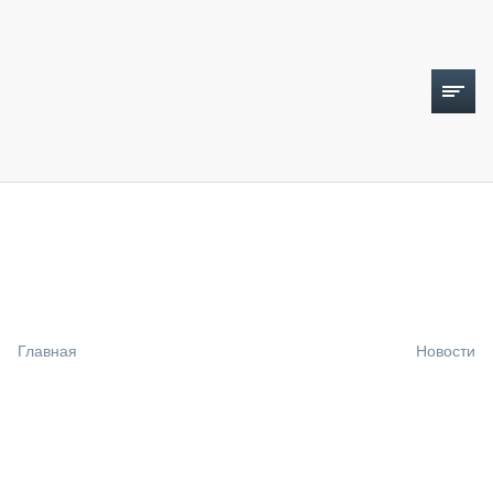
ТОПЛИВНЫЙ КРИЗИС
НОВОСТИ
CTT EXPO 2026
CTT EXPO 2025
КАК ПРОДЛИТЬ ЖИЗНЬ СПЕЦТЕХНИКЕ?
Главная
Новости
АНАЛИТИКА
ОБЗОР РЫНКА
ТЕХНИКА КРУПНЫМ ПЛАНОМ
ИСПЫТАТЕЛИ
ТЕХНОЛОГИИ
ДОРОЖНАЯ ИНДУСТРИЯ