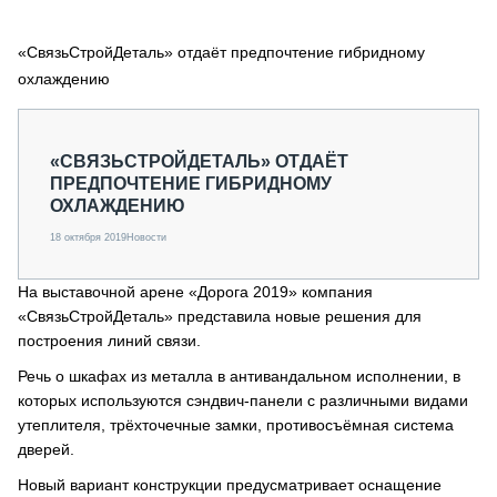
СЕРВИСМЕНЫ
«СвязьСтройДеталь» отдаёт предпочтение гибридному
СПЕЦПРОЕКТЫ
МЕРОПРИЯТИЯ
охлаждению
СТАТЬИ ПО КАТЕГОРИЯМ ТЕХНИКИ
О ПРОЕКТЕ
«СВЯЗЬСТРОЙДЕТАЛЬ» ОТДАЁТ
ПРЕДПОЧТЕНИЕ ГИБРИДНОМУ
ОХЛАЖДЕНИЮ
18 октября 2019
Новости
На выставочной арене «Дорога 2019» компания
«СвязьСтройДеталь» представила новые решения для
построения линий связи.
Речь о шкафах из металла в антивандальном исполнении, в
которых используются сэндвич-панели с различными видами
утеплителя, трёхточечные замки, противосъёмная система
дверей.
Новый вариант конструкции предусматривает оснащение