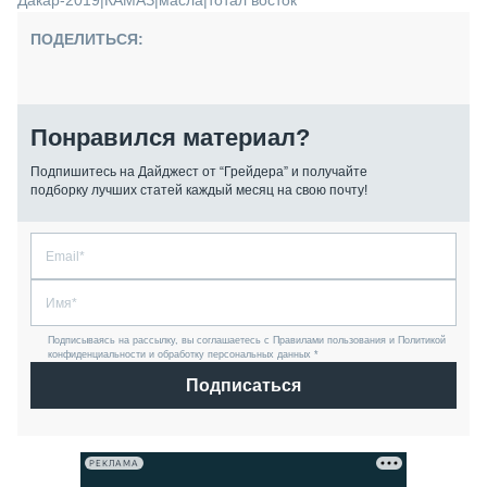
Дакар-2019
|
КАМАЗ
|
масла
|
тотал восток
ПОДЕЛИТЬСЯ:
Понравился материал?
Подпишитесь на Дайджест от “Грейдера” и получайте
подборку лучших статей каждый месяц на свою почту!
Подписываясь на рассылку, вы соглашаетесь с Правилами пользования и Политикой
конфиденциальности и обработку персональных данных *
Подписаться
РЕКЛАМА