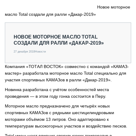
СЕРВИСМЕНЫ
Новое моторное
масло Total создали для ралли «Дакар-2019»
СПЕЦПРОЕКТЫ
МЕРОПРИЯТИЯ
СТАТЬИ ПО КАТЕГОРИЯМ ТЕХНИКИ
НОВОЕ МОТОРНОЕ МАСЛО TOTAL
О ПРОЕКТЕ
СОЗДАЛИ ДЛЯ РАЛЛИ «ДАКАР-2019»
27 декабря 2018
Новости
Компания «ТОТАЛ ВОСТОК» совместно с командой «КАМАЗ-
мастер» разработала моторное масло Total специально для
участия спортивных КАМАЗов в ралли «Дакар-2019».
Новинка разработана с учётом особенностей места
проведения — в этом году гонка состоится в Перу.
Моторное масло предназначено для четырёх новых
спортивных КАМАЗов с рядными шестицилиндровыми
моторами объёмом 13 литров. Оно адаптировано к
температурам высокогорных участков и воздействию песков.
Total уменьшает влияние сверхвысоких температур в