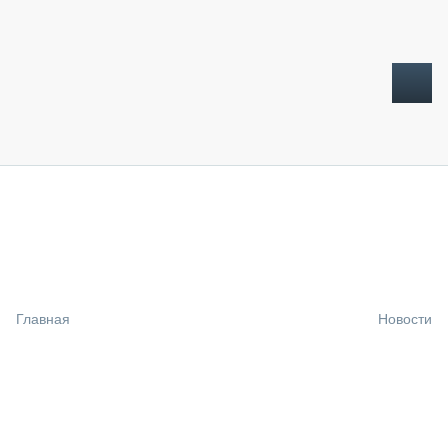
ТОПЛИВНЫЙ КРИЗИС
НОВОСТИ
CTT EXPO 2026
CTT EXPO 2025
КАК ПРОДЛИТЬ ЖИЗНЬ СПЕЦТЕХНИКЕ?
Главная
Новости
АНАЛИТИКА
ОБЗОР РЫНКА
ТЕХНИКА КРУПНЫМ ПЛАНОМ
ИСПЫТАТЕЛИ
ТЕХНОЛОГИИ
ДОРОЖНАЯ ИНДУСТРИЯ