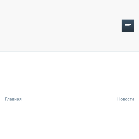
ТОПЛИВНЫЙ КРИЗИС
НОВОСТИ
CTT EXPO 2026
CTT EXPO 2025
КАК ПРОДЛИТЬ ЖИЗНЬ СПЕЦТЕХНИКЕ?
Главная
Новости
АНАЛИТИКА
ОБЗОР РЫНКА
ТЕХНИКА КРУПНЫМ ПЛАНОМ
ИСПЫТАТЕЛИ
ТЕХНОЛОГИИ
ДОРОЖНАЯ ИНДУСТРИЯ