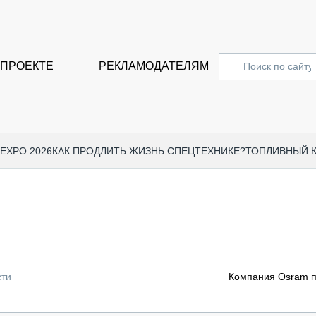
 ПРОЕКТЕ
РЕКЛАМОДАТЕЛЯМ
 EXPO 2026
КАК ПРОДЛИТЬ ЖИЗНЬ СПЕЦТЕХНИКЕ?
ТОПЛИВНЫЙ 
СПЕЦПРОЕКТЫ
СТАТЬ
EXPO CTT 2024
ДОРОЖ
EXPO CTT 2023
ГРУЗО
EXPO CTT 2022
КОММЕ
сти
Компания Osram п
КОМТРАНС 2021
ПОДЪЁ
МЕРОПРИЯТИЯ
ПРИЦЕ