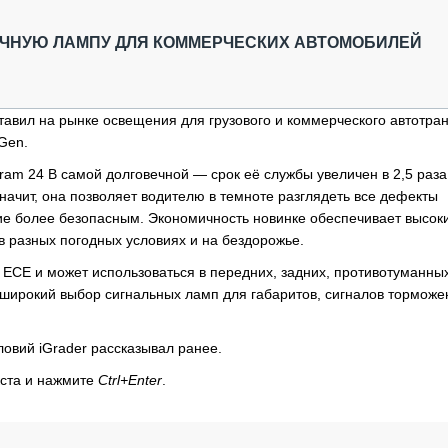
ОБЗОР ПРОШЕДШИХ МЕРОПРИЯТИЙ
КОММУ
БЛИЖАЙШИЕ МЕРОПРИЯТИЯ
ПАССА
ЧНУЮ ЛАМПУ ДЛЯ КОММЕРЧЕСКИХ АВТОМОБИЛЕЙ
СЕЛЬХ
ТЕХНИ
КАРЬЕ
авил на рынке освещения для грузового и коммерческого автотра
Gen.
ЛОГИС
АВТОМ
am 24 B самой долговечной — срок её службы увеличен в 2,5 раза
начит, она позволяет водителю в темноте разглядеть все дефекты
КОМПЛ
ие более безопасным. Экономичность новинке обеспечивает высок
в разных погодных условиях и на бездорожье.
 ECE и может использоваться в передних, задних, противотуманны
н широкий выбор сигнальных ламп для габаритов, сигналов торможе
овий iGrader рассказывал ранее.
кста и нажмите
Ctrl+Enter
.