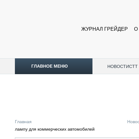
ЖУРНАЛ ГРЕЙДЕР
О
ГЛАВНОЕ МЕНЮ
НОВОСТИ
CTT
ТОПЛИВНЫЙ КРИЗИС
НОВОСТИ
CTT EXPO 2026
CTT EXPO 2025
КАК ПРОДЛИТЬ ЖИЗНЬ СПЕЦТЕХНИКЕ?
Главная
Ново
АНАЛИТИКА
лампу для коммерческих автомобилей
ОБЗОР РЫНКА