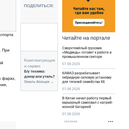
НАЛЬНАЯ ТЕХНИКА
ПОДЕЛИТЬСЯ:
ЖИРСКИЙ ТРАНСПОРТ
ОЗТЕХНИКА
КА СПЕЦИАЛЬНОГО НАЗНАЧЕНИЯ
РНАЯ ТЕХНИКА
нспорта
Читайте на портале
ТИКА И СКЛАД
Сверхтяжёлый грузовик
АТИЗАЦИЯ И ТЕХНОЛОГИИ
. При
«Медведь» готовят к работе в
промышленном секторе
ЕКТУЮЩИЕ И СЕРВИС
Комплектующие
ий
07.08.2026
и сервис
Б/у техника:
КАМАЗ разрабатывает
донор или утиль?
гибридную силовую установку
х фарах,
Узнать больше →
для тягачей семейства К6
ния,
07.08.2026
В Китае начал работу первый
карьерный самосвал с натрий-
ионной батареей
07.08.2026
РЕКЛАМА