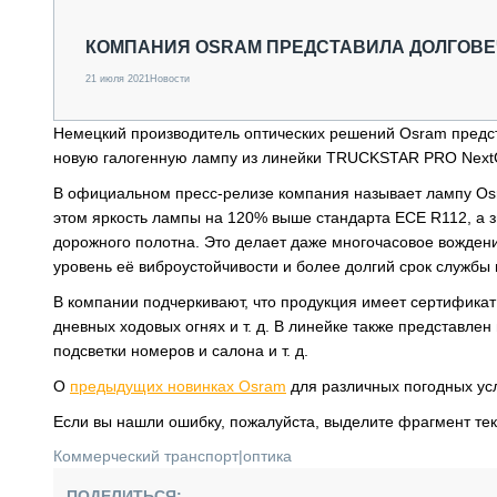
СПЕЦТЕХНИКА И ТРАНСПОРТ
ГРУЗОПЕРЕВОЗКИ
КОМПАНИЯ OSRAM ПРЕДСТАВИЛА ДОЛГОВЕ
ФИНАНСЫ, ЛИЗИНГ, СТРАХОВАНИЕ
21 июля 2021
Новости
ТЕХНИКА КРУПНЫМ ПЛАНОМ
ИСПЫТАТЕЛИ
Немецкий производитель оптических решений Osram предст
ТЕХНОЛОГИИ
новую галогенную лампу из линейки TRUCKSTAR PRO Next
ДОРОЖНАЯ ИНДУСТРИЯ
СЕРВИСМЕНЫ
В официальном пресс-релизе компания называет лампу Osr
этом яркость лампы на 120% выше стандарта ECE R112, а з
дорожного полотна. Это делает даже многочасовое вожден
уровень её виброустойчивости и более долгий срок службы 
В компании подчеркивают, что продукция имеет сертификат
дневных ходовых огнях и т. д. В линейке также представле
подсветки номеров и салона и т. д.
О
предыдущих новинках Osram
для различных погодных усл
Если вы нашли ошибку, пожалуйста, выделите фрагмент те
Коммерческий транспорт
|
оптика
ПОДЕЛИТЬСЯ: