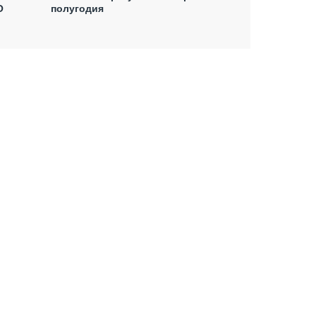
O
полугодия