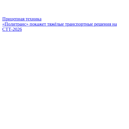
Прицепная техника
«Политранс» покажет тяжёлые транспортные решения на
СТТ-2026