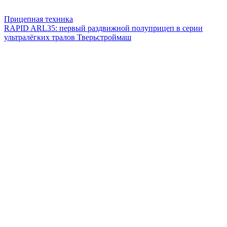
Прицепная техника
RAPID ARL35: первый раздвижной полуприцеп в серии
ультралёгких тралов Тверьстроймаш