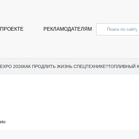
 ПРОЕКТЕ
РЕКЛАМОДАТЕЛЯМ
 EXPO 2026
КАК ПРОДЛИТЬ ЖИЗНЬ СПЕЦТЕХНИКЕ?
ТОПЛИВНЫЙ 
СПЕЦПРОЕКТЫ
СТАТЬ
EXPO CTT 2024
ДОРОЖ
EXPO CTT 2023
ГРУЗО
EXPO CTT 2022
КОММЕ
sto
КОМТРАНС 2021
ПОДЪЁ
МЕРОПРИЯТИЯ
ПРИЦЕ