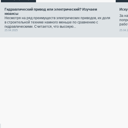
Гидравлический привод или электрический? Изучаем
Иску
нюансы
За н
Несмотря на ряд преимуществ электрических приводов, их доля
попр
в строительной технике намного меньше по сравнению с
рабо
гидравлическими. Считается, что высокую...
25.04.2025
25.04.