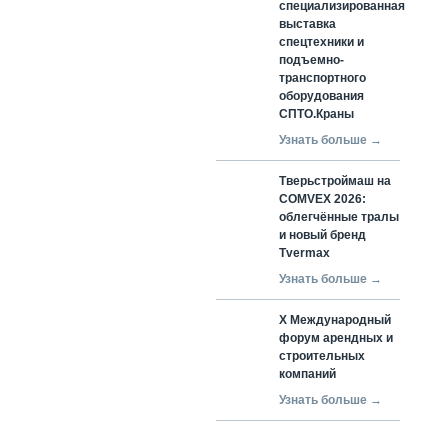
специализированная
выставка
спецтехники и
подъемно-
транспортного
оборудования
СПТО.Краны
Узнать больше →
Тверьстроймаш на
COMVEX 2026:
облегчённые тралы
и новый бренд
Tvermax
Узнать больше →
X Международный
форум арендных и
строительных
компаний
Узнать больше →