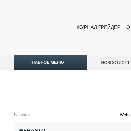
ЖУРНАЛ ГРЕЙДЕР
О
ГЛАВНОЕ МЕНЮ
НОВОСТИ
CTT
ТОПЛИВНЫЙ КРИЗИС
НОВОСТИ
CTT EXPO 2026
CTT EXPO 2025
КАК ПРОДЛИТЬ ЖИЗНЬ СПЕЦТЕХНИКЕ?
Главная
Weba
АНАЛИТИКА
ОБЗОР РЫНКА
WEBASTO