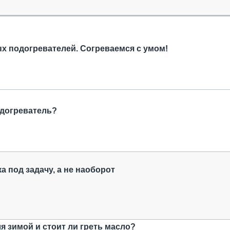
ОБЗОР ПРОШЕДШИХ МЕРОПРИЯТИЙ
КОММУ
БЛИЖАЙШИЕ МЕРОПРИЯТИЯ
ПАССА
СЕЛЬХ
ТЕХНИ
 подогревателей. Согреваемся с умом!
КАРЬЕ
ЛОГИС
АВТОМ
КОМПЛ
одогреватель?
а под задачу, а не наоборот
ля зимой и стоит ли греть масло?