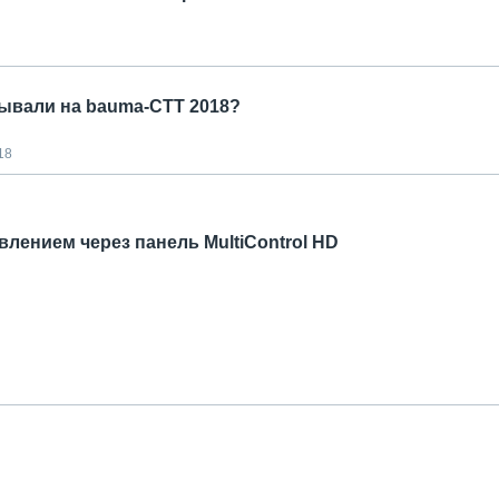
ывали на bauma-СТТ 2018?
18
лением через панель MultiControl HD