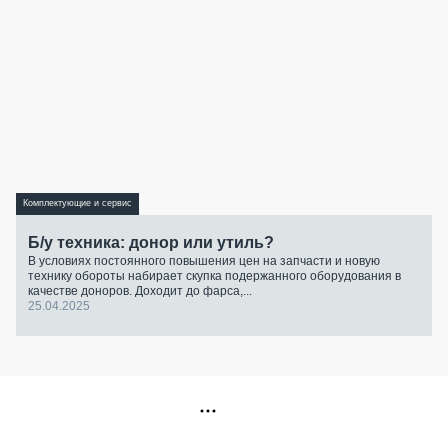
Комплектующие и сервис
Б/у техника: донор или утиль?
В условиях постоянного повышения цен на запчасти и новую
технику обороты набирает скупка подержанного оборудования в
качестве доноров. Доходит до фарса,...
25.04.2025
РЕКЛАМА