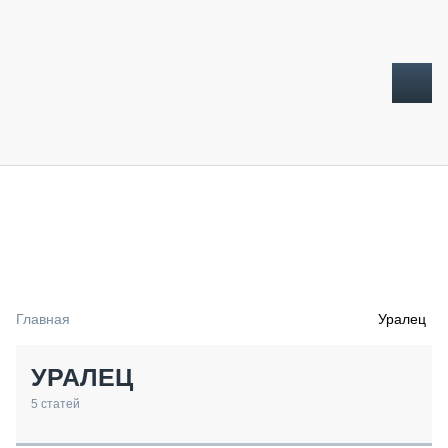
ТОПЛИВНЫЙ КРИЗИС
НОВОСТИ
CTT EXPO 2026
CTT EXPO 2025
КАК ПРОДЛИТЬ ЖИЗНЬ СПЕЦТЕХНИКЕ?
Главная
Уралец
АНАЛИТИКА
ОБЗОР РЫНКА
УРАЛЕЦ
ТЕХНИКА КРУПНЫМ ПЛАНОМ
ИСПЫТАТЕЛИ
5
статей
ТЕХНОЛОГИИ
ДОРОЖНАЯ ИНДУСТРИЯ