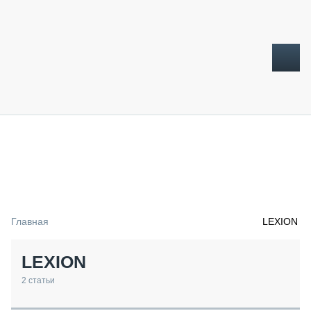
ТОПЛИВНЫЙ КРИЗИС
НОВОСТИ
CTT EXPO 2026
CTT EXPO 2025
КАК ПРОДЛИТЬ ЖИЗНЬ СПЕЦТЕХНИКЕ?
Главная
LEXION
АНАЛИТИКА
ОБЗОР РЫНКА
LEXION
ТЕХНИКА КРУПНЫМ ПЛАНОМ
ИСПЫТАТЕЛИ
2
статьи
ТЕХНОЛОГИИ
ДОРОЖНАЯ ИНДУСТРИЯ