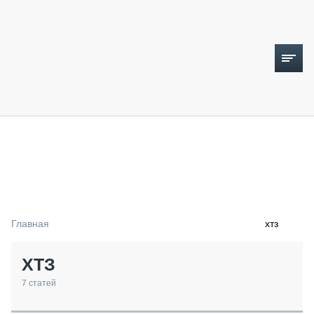
ТОПЛИВНЫЙ КРИЗИС
НОВОСТИ
CTT EXPO 2026
CTT EXPO 2025
КАК ПРОДЛИТЬ ЖИЗНЬ СПЕЦТЕХНИКЕ?
Главная
хтз
АНАЛИТИКА
ОБЗОР РЫНКА
ХТЗ
ТЕХНИКА КРУПНЫМ ПЛАНОМ
ИСПЫТАТЕЛИ
7
статей
ТЕХНОЛОГИИ
ДОРОЖНАЯ ИНДУСТРИЯ