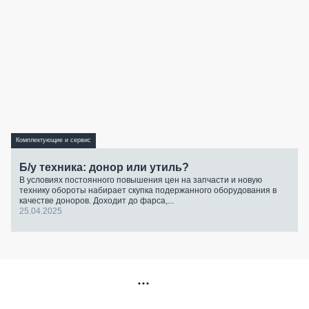
Комплектующие и сервис
Б/у техника: донор или утиль?
В условиях постоянного повышения цен на запчасти и новую
технику обороты набирает скупка подержанного оборудования в
качестве доноров. Доходит до фарса,...
25.04.2025
РЕКЛАМА