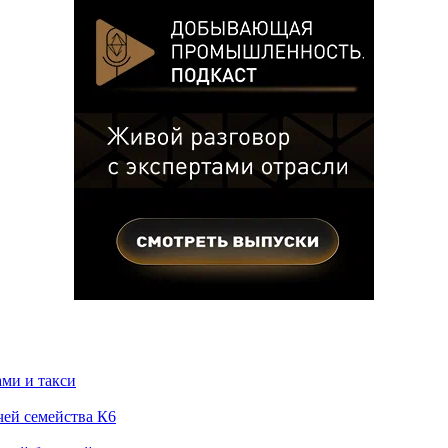
ами и такси
чей семейства К6