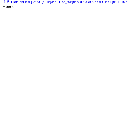
В Китае начал работу первый карьерный самосвал с натрий-ио
Новое