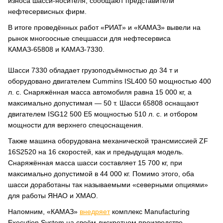
износа шасси-носителя, сообщают представители
нефтесервисных фирм.
В итоге проведённых работ «РИАТ» и «КАМАЗ» вывели на
рынок многоосные спецшасси для нефтесервиса
КАМАЗ-65808 и КАМАЗ-7330.
Шасси 7330 обладает грузоподъёмностью до 34 т и
оборудовано двигателем Cummins ISL400 50 мощностью 400
л. с. Снаряжённая масса автомобиля равна 15 000 кг, а
максимально допустимая — 50 т. Шасси 65808 оснащают
двигателем ISG12 500 E5 мощностью 510 л. с. и отбором
мощности для верхнего спецоснащения.
Также машина оборудована механической трансмиссией ZF
16S2520 на 16 скоростей, как и предыдущая модель.
Снаряжённая масса шасси составляет 15 700 кг, при
максимально допустимой в 44 000 кг. Помимо этого, оба
шасси доработаны так называемыми «северными опциями»
для работы ЯНАО и ХМАО.
Напомним, «КАМАЗ»
внедряет
комплекс Manufacturing
Execution System на своём дискретном производстве.