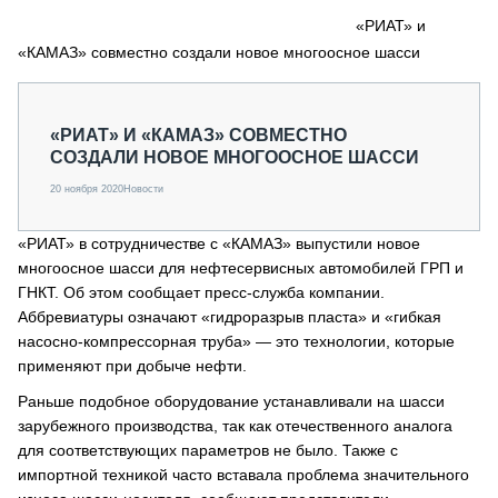
СЕРВИСМЕНЫ
«РИАТ» и
«КАМАЗ» совместно создали новое многоосное шасси
СПЕЦПРОЕКТЫ
МЕРОПРИЯТИЯ
СТАТЬИ ПО КАТЕГОРИЯМ ТЕХНИКИ
«РИАТ» И «КАМАЗ» СОВМЕСТНО
О ПРОЕКТЕ
СОЗДАЛИ НОВОЕ МНОГООСНОЕ ШАССИ
20 ноября 2020
Новости
«РИАТ» в сотрудничестве с «КАМАЗ» выпустили новое
многоосное шасси для нефтесервисных автомобилей ГРП и
ГНКТ. Об этом сообщает пресс-служба компании.
Аббревиатуры означают «гидроразрыв пласта» и «гибкая
насосно-компрессорная труба» — это технологии, которые
применяют при добыче нефти.
Раньше подобное оборудование устанавливали на шасси
зарубежного производства, так как отечественного аналога
для соответствующих параметров не было. Также с
импортной техникой часто вставала проблема значительного