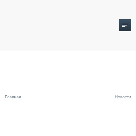
ТОПЛИВНЫЙ КРИЗИС
НОВОСТИ
CTT EXPO 2026
CTT EXPO 2025
КАК ПРОДЛИТЬ ЖИЗНЬ СПЕЦТЕХНИКЕ?
Главная
Новости
АНАЛИТИКА
ОБЗОР РЫНКА
ТЕХНИКА КРУПНЫМ ПЛАНОМ
ИСПЫТАТЕЛИ
ТЕХНОЛОГИИ
ДОРОЖНАЯ ИНДУСТРИЯ