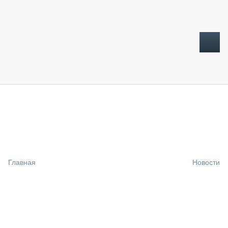
ТОПЛИВНЫЙ КРИЗИС
НОВОСТИ
CTT EXPO 2026
CTT EXPO 2025
КАК ПРОДЛИТЬ ЖИЗНЬ СПЕЦТЕХНИКЕ?
Главная
Новости
АНАЛИТИКА
ОБЗОР РЫНКА
ТЕХНИКА КРУПНЫМ ПЛАНОМ
ИСПЫТАТЕЛИ
ТЕХНОЛОГИИ
ДОРОЖНАЯ ИНДУСТРИЯ