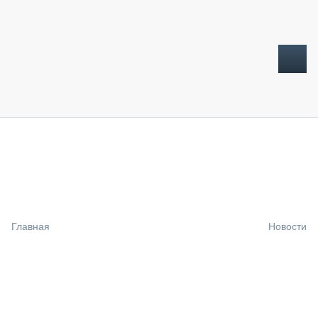
ТОПЛИВНЫЙ КРИЗИС
НОВОСТИ
CTT EXPO 2026
CTT EXPO 2025
КАК ПРОДЛИТЬ ЖИЗНЬ СПЕЦТЕХНИКЕ?
Главная
Новости
АНАЛИТИКА
ОБЗОР РЫНКА
ТЕХНИКА КРУПНЫМ ПЛАНОМ
ИСПЫТАТЕЛИ
ТЕХНОЛОГИИ
ДОРОЖНАЯ ИНДУСТРИЯ