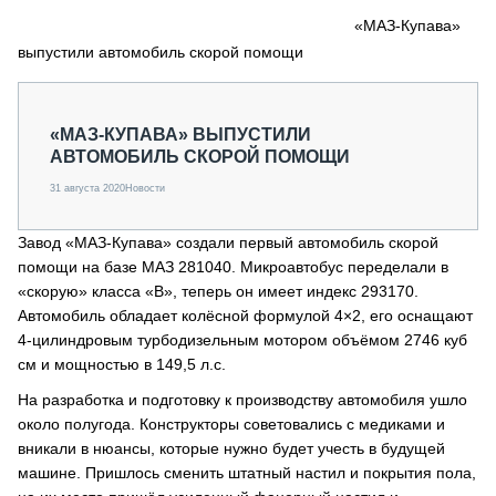
СЕРВИСМЕНЫ
«МАЗ-Купава»
выпустили автомобиль скорой помощи
СПЕЦПРОЕКТЫ
МЕРОПРИЯТИЯ
СТАТЬИ ПО КАТЕГОРИЯМ ТЕХНИКИ
«МАЗ-КУПАВА» ВЫПУСТИЛИ
О ПРОЕКТЕ
АВТОМОБИЛЬ СКОРОЙ ПОМОЩИ
31 августа 2020
Новости
Завод «МАЗ-Купава» создали первый автомобиль скорой
помощи на базе МАЗ 281040. Микроавтобус переделали в
«скорую» класса «B», теперь он имеет индекс 293170.
Автомобиль обладает колёсной формулой 4×2, его оснащают
4-цилиндровым турбодизельным мотором объёмом 2746 куб
см и мощностью в 149,5 л.с.
На разработка и подготовку к производству автомобиля ушло
около полугода. Конструкторы советовались с медиками и
вникали в нюансы, которые нужно будет учесть в будущей
машине. Пришлось сменить штатный настил и покрытия пола,