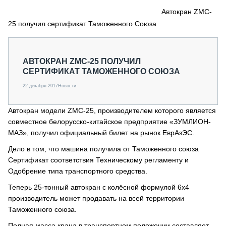
СЕРВИСМЕНЫ
Автокран ZMC-
25 получил сертификат Таможенного Союза
СПЕЦПРОЕКТЫ
МЕРОПРИЯТИЯ
СТАТЬИ ПО КАТЕГОРИЯМ ТЕХНИКИ
АВТОКРАН ZMC-25 ПОЛУЧИЛ
О ПРОЕКТЕ
СЕРТИФИКАТ ТАМОЖЕННОГО СОЮЗА
22 декабря 2017
Новости
Автокран модели ZMC-25, производителем которого является
совместное белорусско-китайское предприятие «ЗУМЛИОН-
МАЗ», получил официальный билет на рынок ЕврАзЭС.
Дело в том, что машина получила от Таможенного союза
Сертификат соответствия Техническому регламенту и
Одобрение типа транспортного средства.
Теперь 25-тонный автокран с колёсной формулой 6х4
производитель может продавать на всей территории
Таможенного союза.
Полная масса крана в транспортном положении составляет