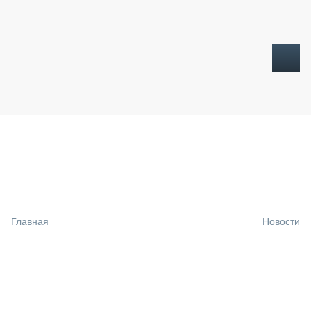
ТОПЛИВНЫЙ КРИЗИС
НОВОСТИ
CTT EXPO 2026
CTT EXPO 2025
КАК ПРОДЛИТЬ ЖИЗНЬ СПЕЦТЕХНИКЕ?
Главная
Новости
АНАЛИТИКА
ОБЗОР РЫНКА
ТЕХНИКА КРУПНЫМ ПЛАНОМ
ИСПЫТАТЕЛИ
ТЕХНОЛОГИИ
ДОРОЖНАЯ ИНДУСТРИЯ