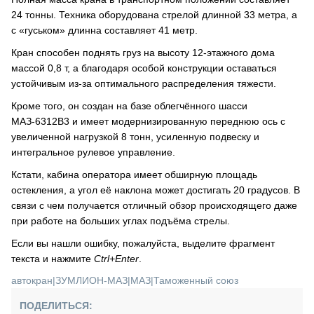
24 тонны. Техника оборудована стрелой длинной 33 метра, а
с «гуськом» длинна составляет 41 метр.
Кран способен поднять груз на высоту 12-этажного дома
массой 0,8 т, а благодаря особой конструкции оставаться
устойчивым из-за оптимального распределения тяжести.
Кроме того, он создан на базе облегчённого шасси
МАЗ-6312В3 и имеет модернизированную переднюю ось с
увеличенной нагрузкой 8 тонн, усиленную подвеску и
интегральное рулевое управление.
Кстати, кабина оператора имеет обширную площадь
остекления, а угол её наклона может достигать 20 градусов. В
связи с чем получается отличный обзор происходящего даже
при работе на больших углах подъёма стрелы.
Если вы нашли ошибку, пожалуйста, выделите фрагмент
текста и нажмите
Ctrl+Enter
.
автокран
|
ЗУМЛИОН-МАЗ
|
МАЗ
|
Таможенный союз
ПОДЕЛИТЬСЯ: