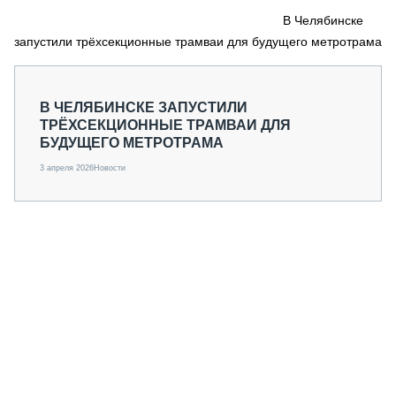
СЕРВИСМЕНЫ
В Челябинске
запустили трёхсекционные трамваи для будущего метротрама
СПЕЦПРОЕКТЫ
МЕРОПРИЯТИЯ
СТАТЬИ ПО КАТЕГОРИЯМ ТЕХНИКИ
В ЧЕЛЯБИНСКЕ ЗАПУСТИЛИ
О ПРОЕКТЕ
ТРЁХСЕКЦИОННЫЕ ТРАМВАИ ДЛЯ
БУДУЩЕГО МЕТРОТРАМА
3 апреля 2026
Новости