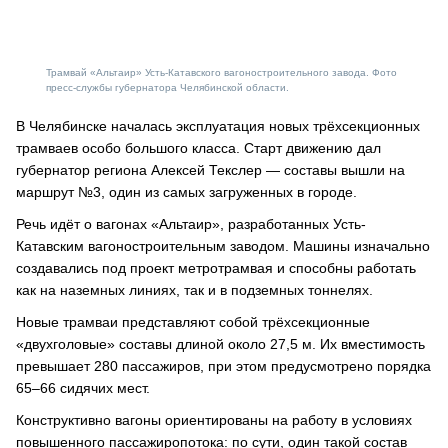
Трамвай «Альтаир» Усть-Катавского вагоностроительного завода. Фото
пресс-службы губернатора Челябинской области.
В Челябинске началась эксплуатация новых трёхсекционных
трамваев особо большого класса. Старт движению дал
губернатор региона Алексей Текслер — составы вышли на
маршрут №3, один из самых загруженных в городе.
Речь идёт о вагонах «Альтаир», разработанных Усть-
Катавским вагоностроительным заводом. Машины изначально
создавались под проект метротрамвая и способны работать
как на наземных линиях, так и в подземных тоннелях.
Новые трамваи представляют собой трёхсекционные
«двухголовые» составы длиной около 27,5 м. Их вместимость
превышает 280 пассажиров, при этом предусмотрено порядка
65–66 сидячих мест.
Конструктивно вагоны ориентированы на работу в условиях
повышенного пассажиропотока: по сути, один такой состав