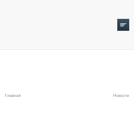
ТОПЛИВНЫЙ КРИЗИС
НОВОСТИ
CTT EXPO 2026
CTT EXPO 2025
КАК ПРОДЛИТЬ ЖИЗНЬ СПЕЦТЕХНИКЕ?
Главная
Новости
АНАЛИТИКА
ОБЗОР РЫНКА
ТЕХНИКА КРУПНЫМ ПЛАНОМ
ИСПЫТАТЕЛИ
ТЕХНОЛОГИИ
ДОРОЖНАЯ ИНДУСТРИЯ