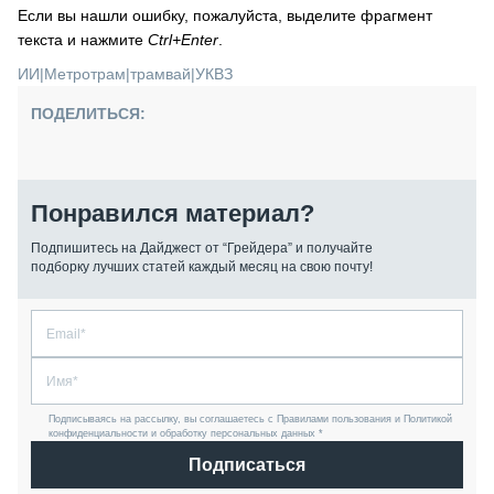
Если вы нашли ошибку, пожалуйста, выделите фрагмент
текста и нажмите
Ctrl+Enter
.
ИИ
|
Метротрам
|
трамвай
|
УКВЗ
ПОДЕЛИТЬСЯ:
Понравился материал?
Подпишитесь на Дайджест от “Грейдера” и получайте
подборку лучших статей каждый месяц на свою почту!
Подписываясь на рассылку, вы соглашаетесь с Правилами пользования и Политикой
конфиденциальности и обработку персональных данных *
Подписаться