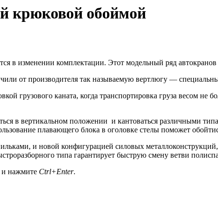
ой крюковой обоймой
ся в изменении комплектации. Этот модельный ряд автокранов
чили от производителя так называемую вертлюгу — специальн
ой грузового каната, когда транспортировка груза весом не бол
аться в вертикальном положении и кантоваться различными типа
спользование плавающего блока в оголовке стелы поможет обойти
ильками, и новой конфигурацией силовых металлоконструкций,
строразборного типа гарантирует быструю смену ветви полиспа
а и нажмите
Ctrl+Enter
.