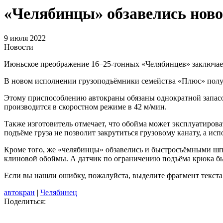
«Челябинцы» обзавелись нов
9 июля 2022
Новости
Июньское преображение 16‒25-тонных «Челябинцев» заключает
В новом исполнении грузоподъёмники семейства «Плюс» полу
Этому приспособлению автокраны обязаны однократной запасовк
производится в скоростном режиме в 42 м/мин.
Также изготовитель отмечает, что обойма может эксплуатиров
подъёме груза не позволит закрутиться грузовому канату, а и
Кроме того, же «челябинцы» обзавелись и быстросъёмными шп
клиновой обоймы. А датчик по ограничению подъёма крюка бы
Если вы нашли ошибку, пожалуйста, выделите фрагмент текст
автокран
|
Челябинец
Поделиться: