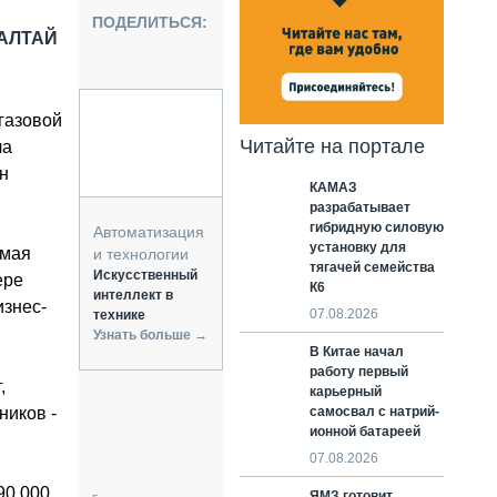
НАЛЬНАЯ ТЕХНИКА
ПОДЕЛИТЬСЯ:
ЖИРСКИЙ ТРАНСПОРТ
ОАЛТАЙ
ОЗТЕХНИКА
КА СПЕЦИАЛЬНОГО НАЗНАЧЕНИЯ
газовой
РНАЯ ТЕХНИКА
Читайте на портале
ча
ТИКА И СКЛАД
н
КАМАЗ
АТИЗАЦИЯ И ТЕХНОЛОГИИ
разрабатывает
ЕКТУЮЩИЕ И СЕРВИС
гибридную силовую
Автоматизация
установку для
емая
и технологии
тягачей семейства
Искусственный
ере
К6
интеллект в
знес-
07.08.2026
технике
Узнать больше →
В Китае начал
работу первый
,
карьерный
ников -
самосвал с натрий-
ионной батареей
07.08.2026
90 000
ЯМЗ готовит