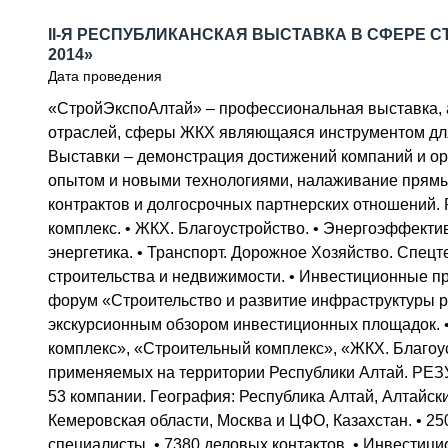
СПЕЦТЕХНИКА И ТРАНСПОРТ
II-Я РЕСПУБЛИКАНСКАЯ ВЫСТАВКА В СФЕРЕ 
ГРУЗОПЕРЕВОЗКИ
2014»
ФИНАНСЫ, ЛИЗИНГ, СТРАХОВАНИЕ
Дата проведения
ТЕХНИКА КРУПНЫМ ПЛАНОМ
«СтройЭкспоАлтай» – профессиональная выставка, а
ИСПЫТАТЕЛИ
ТЕХНОЛОГИИ
отраслей, сферы ЖКХ являющаяся инструментом для
ДОРОЖНАЯ ИНДУСТРИЯ
Выставки – демонстрация достижений компаний и ор
СЕРВИСМЕНЫ
опытом и новыми технологиями, налаживание прямы
контрактов и долгосрочных партнерских отношений
комплекс. • ЖКХ. Благоустройство. • Энергоэффект
энергетика. • Транспорт. Дорожное Хозяйство. Спецт
строительства и недвижимости. • Инвестиционны
форум «Строительство и развитие инфраструктуры р
экскурсионным обзором инвестиционных площадок. 
комплекс», «Строительный комплекс», «ЖКХ. Благоуст
применяемых на территории Республики Алтай. РЕЗУ
53 компании. География: Республика Алтай, Алтайск
Кемеровская области, Москва и ЦФО, Казахстан. • 25
специалисты. • 7380 деловых контактов. • Инвестиц