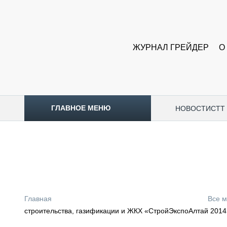
ЖУРНАЛ ГРЕЙДЕР
О
ГЛАВНОЕ МЕНЮ
НОВОСТИ
CTT
ТОПЛИВНЫЙ КРИЗИС
НОВОСТИ
CTT EXPO 2026
CTT EXPO 2025
КАК ПРОДЛИТЬ ЖИЗНЬ СПЕЦТЕХНИКЕ?
Главная
Все 
АНАЛИТИКА
строительства, газификации и ЖКХ «СтройЭкспоАлтай 2014
ОБЗОР РЫНКА