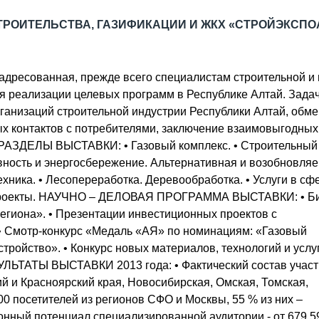
ОБЗОР ПРОШЕДШИХ МЕРОПРИЯТИЙ
КОММУ
БЛИЖАЙШИЕ МЕРОПРИЯТИЯ
ПАССА
СТРОИТЕЛЬСТВА, ГАЗИФИКАЦИИ И ЖКХ «СТРОЙЭКСП
СЕЛЬХ
ТЕХНИ
дресованная, прежде всего специалистам строительной и 
КАРЬЕ
 реализации целевых программ в Республике Алтай. Зада
ЛОГИС
ганизаций строительной индустрии Республики Алтай, обме
АВТОМ
х контактов с потребителями, заключение взаимовыгодных
КОМПЛ
. РАЗДЕЛЫ ВЫСТАВКИ: • Газовый комплекс. • Строительный
ивность и энергосбережение. Альтернативная и возобновля
ехника. • Лесопереработка. Деревообработка. • Услуги в сф
е проекты. НАУЧНО – ДЕЛОВАЯ ПРОГРАММА ВЫСТАВКИ: • Би
егиона». • Презентации инвестиционных проектов с
• Смотр-конкурс «Медаль «АЯ» по номинациям: «Газовый
ройство». • Конкурс новых материалов, технологий и услуг
ЛЬТАТЫ ВЫСТАВКИ 2013 года: • Фактический состав участ
ий и Красноярский края, Новосибирская, Омская, Томская,
00 посетителей из регионов СФО и Москвы, 55 % из них –
ионный потенциал специализированной аудитории - от 679 5