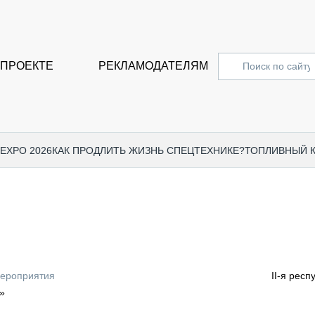
 ПРОЕКТЕ
РЕКЛАМОДАТЕЛЯМ
 EXPO 2026
КАК ПРОДЛИТЬ ЖИЗНЬ СПЕЦТЕХНИКЕ?
ТОПЛИВНЫЙ 
СПЕЦПРОЕКТЫ
СТАТЬ
EXPO CTT 2024
ДОРОЖ
EXPO CTT 2023
ГРУЗО
EXPO CTT 2022
КОММЕ
мероприятия
II-я рес
КОМТРАНС 2021
ПОДЪЁ
»
МЕРОПРИЯТИЯ
ПРИЦЕ