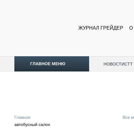
ЖУРНАЛ ГРЕЙДЕР
О
ГЛАВНОЕ МЕНЮ
НОВОСТИ
CTT
ТОПЛИВНЫЙ КРИЗИС
НОВОСТИ
CTT EXPO 2026
CTT EXPO 2025
КАК ПРОДЛИТЬ ЖИЗНЬ СПЕЦТЕХНИКЕ?
Главная
Все 
АНАЛИТИКА
автобусный салон
ОБЗОР РЫНКА