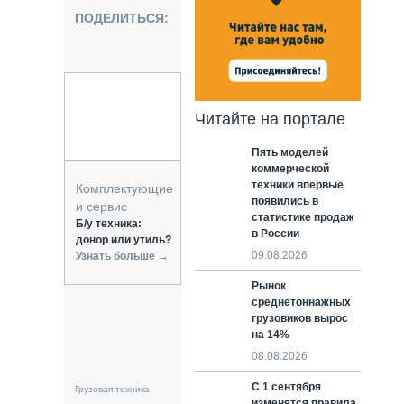
НАЛЬНАЯ ТЕХНИКА
ПОДЕЛИТЬСЯ:
ЖИРСКИЙ ТРАНСПОРТ
ОЗТЕХНИКА
КА СПЕЦИАЛЬНОГО НАЗНАЧЕНИЯ
РНАЯ ТЕХНИКА
Читайте на портале
ТИКА И СКЛАД
Пять моделей
АТИЗАЦИЯ И ТЕХНОЛОГИИ
коммерческой
ЕКТУЮЩИЕ И СЕРВИС
техники впервые
Комплектующие
появились в
и сервис
статистике продаж
Б/у техника:
в России
донор или утиль?
09.08.2026
Узнать больше →
Рынок
среднетоннажных
грузовиков вырос
на 14%
08.08.2026
С 1 сентября
Грузовая техника
изменятся правила