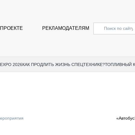
 ПРОЕКТЕ
РЕКЛАМОДАТЕЛЯМ
 EXPO 2026
КАК ПРОДЛИТЬ ЖИЗНЬ СПЕЦТЕХНИКЕ?
ТОПЛИВНЫЙ 
СПЕЦПРОЕКТЫ
СТАТЬ
EXPO CTT 2024
ДОРОЖ
EXPO CTT 2023
ГРУЗО
EXPO CTT 2022
КОММЕ
мероприятия
«Автобу
КОМТРАНС 2021
ПОДЪЁ
МЕРОПРИЯТИЯ
ПРИЦЕ