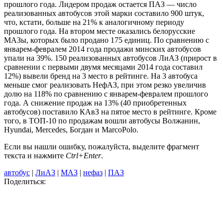
прошлого года. Лидером продаж остается ПАЗ — число
реализованных автобусов этой марки составило 900 штук,
что, кстати, больше на 21% к аналогичному периоду
прошлого года. На втором месте оказались белорусские
МАЗы, которых было продано 175 единиц. По сравнению с
январем-февралем 2014 года продажи минских автобусов
упали на 39%. 150 реализованных автобусов ЛиАЗ (прирост в
сравнении с первыми двумя месяцами 2014 года составил
12%) вывели бренд на 3 место в рейтинге. На 3 автобуса
меньше смог реализовать НефАЗ, при этом резко увеличив
долю на 118% по сравнению с январем-февралем прошлого
года. А снижение продаж на 13% (40 приобретенных
автобусов) поставило КАвЗ на пятое место в рейтинге. Кроме
того, в ТОП-10 по продажам вошли автобусы Волжанин,
Hyundai, Mercedes, Богдан и MarcoPolo.
Если вы нашли ошибку, пожалуйста, выделите фрагмент
текста и нажмите
Ctrl+Enter
.
автобус
|
ЛиАЗ
|
МАЗ
|
нефаз
|
ПАЗ
Поделиться: