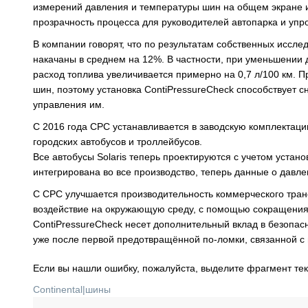
измерений давления и температуры шин на общем экране и
прозрачность процесса для руководителей автопарка и упр
В компании говорят, что по результатам собственных иссл
накачаны в среднем на 12%. В частности, при уменьшении 
расход топлива увеличивается примерно на 0,7 л/100 км. 
шин, поэтому установка ContiPressureCheck способствует 
управления им.
С 2016 года CPC устанавливается в заводскую комплектаци
городских автобусов и троллейбусов.
Все автобусы Solaris теперь проектируются с учетом устан
интегрирована во все производство, теперь данные о дав
С CPC улучшается производительность коммерческого тран
воздействие на окружающую среду, с помощью сокращения
ContiPressureCheck несет дополнительный вклад в безопас
уже после первой предотвращённой по-ломки, связанной с
Если вы нашли ошибку, пожалуйста, выделите фрагмент те
Continental
|
шины