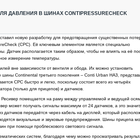
ОБЗОР ПРОШЕДШИХ МЕРОПРИЯТИЙ
КОММУ
БЛИЖАЙШИЕ МЕРОПРИЯТИЯ
ПАССА
ОЛЯ ДАВЛЕНИЯ В ШИНАХ CONTIPRESSURECHECK
СЕЛЬХ
ТЕХНИ
КАРЬЕ
едставил новую разработку для предотвращения существенных поте
sureCheck (CPC). Её ключевым элементом является специально
ЛОГИС
ы. Датчик располагается таким образом, чтобы не влиять на её пос
АВТОМ
ное измерение температуры.
КОМПЛ
лей вне зависимости от вентиля и обода. Их можно установить
 шины Continental третьего поколения – Conti Urban HA3, предста
ается CPC быстро и легко, поскольку состоит всего из четырёх
тора (только для прицепов) и датчиков.
а. Ресивер помещается на раму между управляемой и ведущей ося
р может получать сигналы максимум от 24 датчиков, а это значит,
 датчиков передаётся через кабель на дисплей, который располо
выводятся визуальные и звуковые предупреждения. Шины прицепа м
 шин при помощи проблескового светового сигнала.
ематических систем, благодаря чему можно просматривать резуль