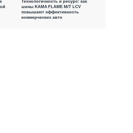
а
Технологичность и ресурс: как
гой
шины KAMA FLAME M/T LCV
повышают эффективность
коммерческих авто