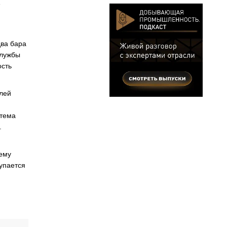
два бара
службы
ость
елей
стема
.
ему
упается