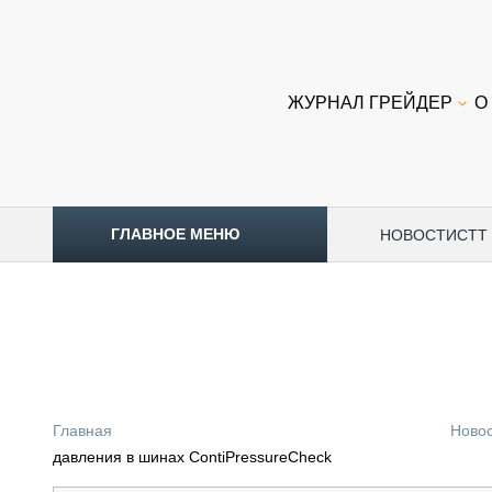
ЖУРНАЛ ГРЕЙДЕР
О
ГЛАВНОЕ МЕНЮ
НОВОСТИ
CTT
ТОПЛИВНЫЙ КРИЗИС
НОВОСТИ
CTT EXPO 2026
CTT EXPO 2025
КАК ПРОДЛИТЬ ЖИЗНЬ СПЕЦТЕХНИКЕ?
Главная
Ново
АНАЛИТИКА
давления в шинах ContiPressureCheck
ОБЗОР РЫНКА