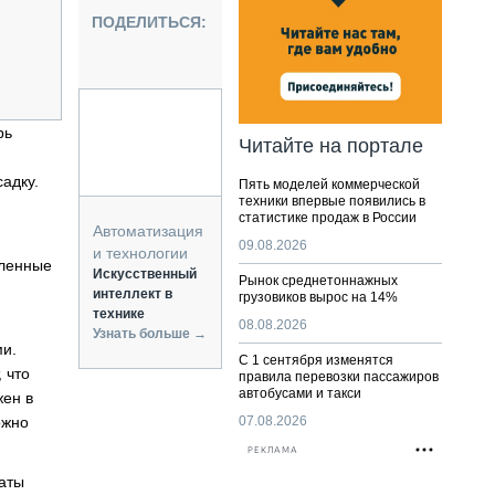
НАЛЬНАЯ ТЕХНИКА
ПОДЕЛИТЬСЯ:
ЖИРСКИЙ ТРАНСПОРТ
ОЗТЕХНИКА
КА СПЕЦИАЛЬНОГО НАЗНАЧЕНИЯ
РНАЯ ТЕХНИКА
рь
Читайте на портале
ТИКА И СКЛАД
адку.
Пять моделей коммерческой
АТИЗАЦИЯ И ТЕХНОЛОГИИ
техники впервые появились в
статистике продаж в России
ЕКТУЮЩИЕ И СЕРВИС
Автоматизация
09.08.2026
и технологии
вленные
Искусственный
Рынок среднетоннажных
интеллект в
грузовиков вырос на 14%
технике
08.08.2026
Узнать больше →
ми.
С 1 сентября изменятся
 что
правила перевозки пассажиров
автобусами и такси
жен в
ожно
07.08.2026
РЕКЛАМА
таты