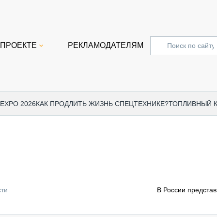
 ПРОЕКТЕ
РЕКЛАМОДАТЕЛЯМ
 EXPO 2026
КАК ПРОДЛИТЬ ЖИЗНЬ СПЕЦТЕХНИКЕ?
ТОПЛИВНЫЙ 
СПЕЦПРОЕКТЫ
СТАТЬ
EXPO CTT 2024
ДОРОЖ
EXPO CTT 2023
ГРУЗО
EXPO CTT 2022
КОММЕ
сти
В России представ
КОМТРАНС 2021
ПОДЪЁ
МЕРОПРИЯТИЯ
ПРИЦЕ