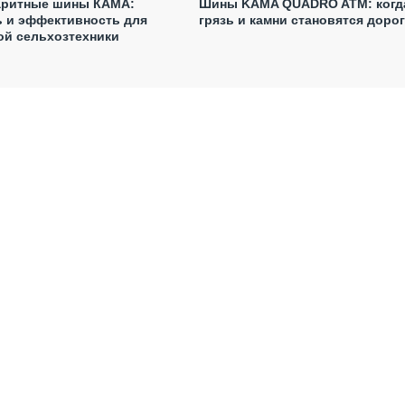
аритные шины КАМА:
Шины KAMA QUADRO ATM: когд
ь и эффективность для
грязь и камни становятся доро
ой сельхозтехники