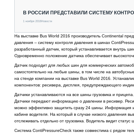
СПЕЦТЕХНИКА И ТРАНСПОРТ
ГРУЗОПЕРЕВОЗКИ
В РОССИИ ПРЕДСТАВИЛИ СИСТЕМУ КОНТР
ФИНАНСЫ, ЛИЗИНГ, СТРАХОВАНИЕ
1 ноября 2016
Новости
ТЕХНИКА КРУПНЫМ ПЛАНОМ
ИСПЫТАТЕЛИ
На выставке Bus World 2016 производитель Continental пр
ТЕХНОЛОГИИ
давления – систему контроля давления в шинах ContiPres
ДОРОЖНАЯ ИНДУСТРИЯ
разработанный датчик, который устанавливается внутрь шин
СЕРВИСМЕНЫ
Одновременно положение датчика обеспечивает высокоточ
Датчик подходит для любых шин для коммерческих автомоби
самостоятельно на любые шины, в том числе на автобусные
на стенде компании на выставке Bus World 2016. Устанавлив
компонентов: ресивера, дисплея, предупреждающего индика
Датчики устанавливаются на все шины грузовика и прицеп
Датчики передают информацию о давлении в ресивер. Ресиве
можно эффективно защитить сразу 24 шины. Информация из
кабине водителя. На который в случае низкого давления 
отслеживать отдельно от грузовика. Водитель видит статус
Система ContiPressureCheck также совместима с рядом тел