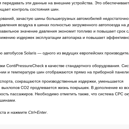
 передавать эти данные на внешние устройства. Это обеспечивает
ощает контроль состояния шин.
едований, зачастую шины большегрузных автомобилей недостаточно
давления воздуха в шинах полностью загруженного автопоезда на 
Правильное значение давления экономит топливо и повышает срок 
снижению издержек эксплуатации автопарка и повышает эффективн
ю автобусов Solaris — одного из ведущих европейских производит
овки ContiPressureCheck в качестве стандартного оборудования. Си
лении и температуре шин отображаются прямо на приборной панели
спорта, сокращаются производственные издержки, уменьшается
 выхлопов CO2 продлевается жизнь покрышек. В дополнение ко вс
ность пассажиров. Необходимо отметить также, что система CPC ок
 шинами.
кста и нажмите
Ctrl+Enter
.