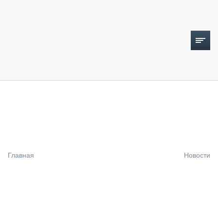
ТОПЛИВНЫЙ КРИЗИС
НОВОСТИ
CTT EXPO 2026
CTT EXPO 2025
КАК ПРОДЛИТЬ ЖИЗНЬ СПЕЦТЕХНИКЕ?
Главная
Новости
АНАЛИТИКА
ОБЗОР РЫНКА
ТЕХНИКА КРУПНЫМ ПЛАНОМ
ИСПЫТАТЕЛИ
ТЕХНОЛОГИИ
ДОРОЖНАЯ ИНДУСТРИЯ