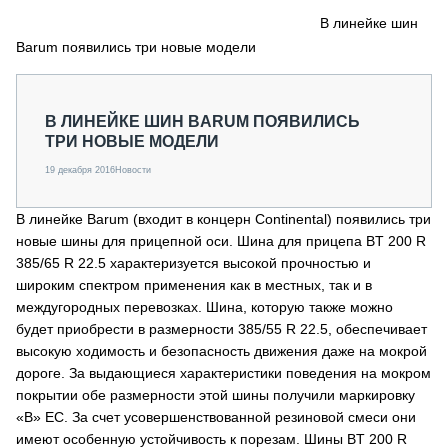
СЕРВИСМЕНЫ
В линейке шин
Barum появились три новые модели
СПЕЦПРОЕКТЫ
МЕРОПРИЯТИЯ
СТАТЬИ ПО КАТЕГОРИЯМ ТЕХНИКИ
В ЛИНЕЙКЕ ШИН BARUM ПОЯВИЛИСЬ
О ПРОЕКТЕ
ТРИ НОВЫЕ МОДЕЛИ
19 декабря 2016
Новости
В линейке Barum (входит в концерн Continental) появились три
новые шины для прицепной оси. Шина для прицепа BT 200 R
385/65 R 22.5 характеризуется высокой прочностью и
широким спектром применения как в местных, так и в
междугородных перевозках. Шина, которую также можно
будет приобрести в размерности 385/55 R 22.5, обеспечивает
высокую ходимость и безопасность движения даже на мокрой
дороге. За выдающиеся характеристики поведения на мокром
покрытии обе размерности этой шины получили маркировку
«В» ЕС. За счет усовершенствованной резиновой смеси они
имеют особенную устойчивость к порезам. Шины BT 200 R