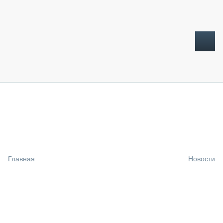
ТОПЛИВНЫЙ КРИЗИС
НОВОСТИ
CTT EXPO 2026
CTT EXPO 2025
КАК ПРОДЛИТЬ ЖИЗНЬ СПЕЦТЕХНИКЕ?
Главная
Новости
АНАЛИТИКА
ОБЗОР РЫНКА
ТЕХНИКА КРУПНЫМ ПЛАНОМ
ИСПЫТАТЕЛИ
ТЕХНОЛОГИИ
ДОРОЖНАЯ ИНДУСТРИЯ