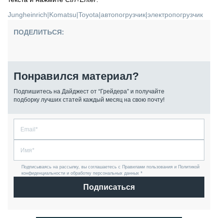
Jungheinrich
|
Komatsu
|
Toyota
|
автопогрузчик
|
электропогрузчик
ПОДЕЛИТЬСЯ:
Понравился материал?
Подпишитесь на Дайджест от “Грейдера” и получайте
подборку лучших статей каждый месяц на свою почту!
Подписываясь на рассылку, вы соглашаетесь с Правилами пользования и Политикой
конфиденциальности и обработку персональных данных *
Подписаться