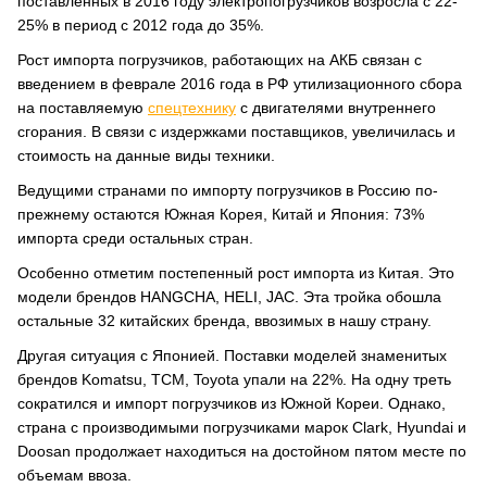
поставленных в 2016 году электропогрузчиков возросла с 22-
25% в период с 2012 года до 35%.
Рост импорта погрузчиков, работающих на АКБ связан с
введением в феврале 2016 года в РФ утилизационного сбора
на поставляемую
спецтехнику
с двигателями внутреннего
сгорания. В связи с издержками поставщиков, увеличилась и
стоимость на данные виды техники.
Ведущими странами по импорту погрузчиков в Россию по-
прежнему остаются Южная Корея, Китай и Япония: 73%
импорта среди остальных стран.
Особенно отметим постепенный рост импорта из Китая. Это
модели брендов HANGCHA, HELI, JAC. Эта тройка обошла
остальные 32 китайских бренда, ввозимых в нашу страну.
Другая ситуация с Японией. Поставки моделей знаменитых
брендов Komatsu, TCM, Toyota упали на 22%. На одну треть
сократился и импорт погрузчиков из Южной Кореи. Однако,
страна с производимыми погрузчиками марок Clark, Hyundai и
Doosan продолжает находиться на достойном пятом месте по
объемам ввоза.