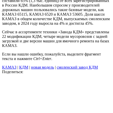
составили 65% (1,3 тыс. единиц) от всех зарегистрированных
в России КДМ. Наибольшим спросом у производителей
дорожных машин пользовались такие базовые модели, как
КАМАЗ 65115, КАМАЗ 6520 и КАМАЗ 53605. Доля шасси
КАМАЗ в общем количестве КДМ, выпускаемых смоленским
заводом, в 2024 году выросла на 4% и достигла 45%.
Сейчас в ассортименте техники «Завода КДМ» представлены
22 модификации КДМ, четыре модели мусоровозов с задней
загрузкой и две версии машин для ямочного ремонта на базах
КАМАЗ.
Если вы нашли ошибку, пожалуйста, выделите фрагмент
текста и нажмите
Ctrl+Enter
.
КАМАЗ
|
КДМ
|
новая модель
|
смоленский завод КДМ
Поделиться: