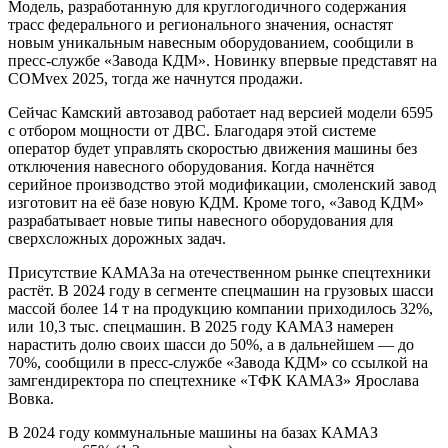
Модель, разработанную для круглогодичного содержания
трасс федерального и регионального значения, оснастят
новым уникальным навесным оборудованием, сообщили в
пресс-службе «Завода КДМ». Новинку впервые представят на
COMvex 2025, тогда же начнутся продажи.
Сейчас Камский автозавод работает над версией модели 6595
с отбором мощности от ДВС. Благодаря этой системе
оператор будет управлять скоростью движения машины без
отключения навесного оборудования. Когда начнётся
серийное производство этой модификации, смоленский завод
изготовит на её базе новую КДМ. Кроме того, «Завод КДМ»
разрабатывает новые типы навесного оборудования для
сверхсложных дорожных задач.
Присутствие КАМАЗа на отечественном рынке спецтехники
растёт. В 2024 году в сегменте спецмашин на грузовых шасси
массой более 14 т на продукцию компании приходилось 32%,
или 10,3 тыс. спецмашин. В 2025 году КАМАЗ намерен
нарастить долю своих шасси до 50%, а в дальнейшем — до
70%, сообщили в пресс-службе «Завода КДМ» со ссылкой на
замгендиректора по спецтехнике «ТФК КАМАЗ» Ярослава
Вовка.
В 2024 году коммунальные машины на базах КАМАЗ