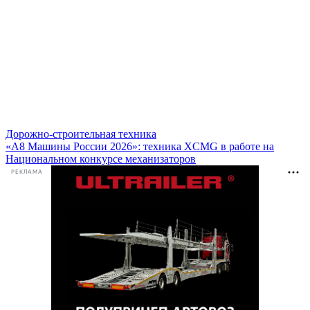
Дорожно-строительная техника
«А8 Машины России 2026»: техника XCMG в работе на
Национальном конкурсе механизаторов
РЕКЛАМА