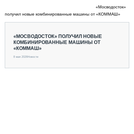
СЕРВИСМЕНЫ
«Мосводосток»
получил новые комбинированные машины от «КОММАШ»
СПЕЦПРОЕКТЫ
МЕРОПРИЯТИЯ
СТАТЬИ ПО КАТЕГОРИЯМ ТЕХНИКИ
«МОСВОДОСТОК» ПОЛУЧИЛ НОВЫЕ
О ПРОЕКТЕ
КОМБИНИРОВАННЫЕ МАШИНЫ ОТ
«КОММАШ»
8 мая 2026
Новости