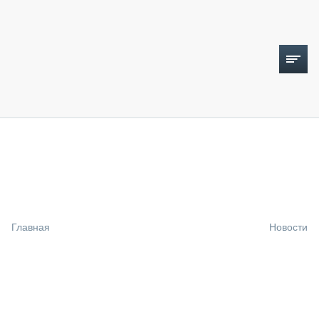
ТОПЛИВНЫЙ КРИЗИС
НОВОСТИ
CTT EXPO 2026
CTT EXPO 2025
КАК ПРОДЛИТЬ ЖИЗНЬ СПЕЦТЕХНИКЕ?
Главная
Новости
АНАЛИТИКА
ОБЗОР РЫНКА
ТЕХНИКА КРУПНЫМ ПЛАНОМ
ИСПЫТАТЕЛИ
ТЕХНОЛОГИИ
ДОРОЖНАЯ ИНДУСТРИЯ