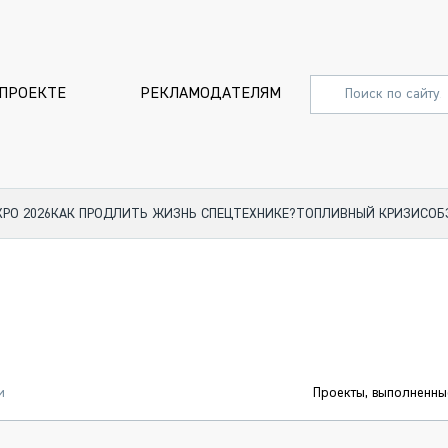
 ПРОЕКТЕ
РЕКЛАМОДАТЕЛЯМ
XPO 2026
КАК ПРОДЛИТЬ ЖИЗНЬ СПЕЦТЕХНИКЕ?
ТОПЛИВНЫЙ КРИЗИС
ОБ
СПЕЦПРОЕКТЫ
СТАТЬИ
EXPO CTT 2024
ДОРОЖ
EXPO CTT 2023
ГРУЗОВ
EXPO CTT 2022
КОММЕР
и
Проекты, выполненны
КОМТРАНС 2021
ПОДЪЁ
МЕРОПРИЯТИЯ
ПРИЦЕП