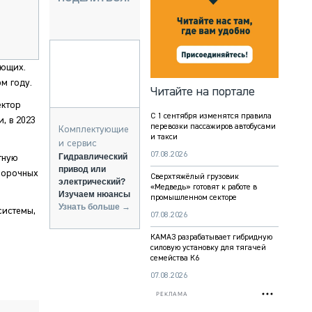
НАЛЬНАЯ ТЕХНИКА
ЖИРСКИЙ ТРАНСПОРТ
ЗТЕХНИКА
А СПЕЦИАЛЬНОГО НАЗНАЧЕНИЯ
ующих.
НАЯ ТЕХНИКА
м году.
Читайте на портале
ИКА И СКЛАД
ектор
С 1 сентября изменятся правила
ТИЗАЦИЯ И ТЕХНОЛОГИИ
, в 2023
перевозки пассажиров автобусами
Комплектующие
и такси
КТУЮЩИЕ И СЕРВИС
и сервис
07.08.2026
Гидравлический
тную
привод или
уборочных
Сверхтяжёлый грузовик
электрический?
«Медведь» готовят к работе в
Изучаем нюансы
промышленном секторе
Узнать больше →
системы,
07.08.2026
КАМАЗ разрабатывает гибридную
силовую установку для тягачей
семейства К6
07.08.2026
РЕКЛАМА