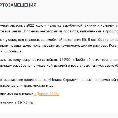
ОБЗОР ПРОШЕДШИХ МЕРОПРИЯТИЙ
КОММУ
ОРТОЗАМЕЩЕНИЯ
БЛИЖАЙШИЕ МЕРОПРИЯТИЯ
ПАССА
СЕЛЬХО
ТЕХНИК
жная отрасль в 2022 году, — нехватка зарубежной техники и комплект
КАРЬЕР
озамещения. Вспомним некоторые из проектов, выполненные в прошло
ЛОГИСТ
лектующих для грузовых автомобилей поколения К5. В октябре гендир
АВТОМА
виков, правда, долю локализованных комплектующих не раскрыл. Кстати
ии К5 больше.
КОМПЛЕ
вальных полуприцепов из семейства 924900, «ЛиАЗ» обновил компонен
ельмаш» разобрался с нехваткой деталей и восстановил выпуск зерно
тозамещающее производство: «Металл Сервис» — элементы тормозной 
виков, детали трансмиссии и др.
ждаемых на выставке
«Дорога-2022»
.
 и нажмите
Ctrl+Enter
.