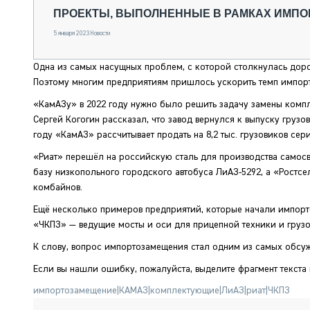
СПЕЦТЕХНИКА И ТРАНСПОРТ
ПРОЕКТЫ, ВЫПОЛНЕННЫЕ В РАМКАХ ИМП
ГРУЗОПЕРЕВОЗКИ
5 января 2023
Новости
ФИНАНСЫ, ЛИЗИНГ, СТРАХОВАНИЕ
ТЕХНИКА КРУПНЫМ ПЛАНОМ
Одна из самых насущных проблем, с которой столкнулась доро
ИСПЫТАТЕЛИ
Поэтому многим предприятиям пришлось ускорить темп импорт
ТЕХНОЛОГИИ
ДОРОЖНАЯ ИНДУСТРИЯ
«КамАЗу» в 2022 году нужно было решить задачу замены комп
СЕРВИСМЕНЫ
Сергей Когогин рассказал, что завод вернулся к выпуску грузо
году «КамАЗ» рассчитывает продать на 8,2 тыс. грузовиков сер
«Риат» перешёл на российскую сталь для производства самос
базу низкопольного городского автобуса ЛиАЗ-5292, а «Ростс
комбайнов.
Ещё несколько примеров предприятий, которые начали импор
«ЧКПЗ» — ведущие мосты и оси для прицепной техники и грузо
К слову, вопрос импортозамещения стал одним из самых обсу
Если вы нашли ошибку, пожалуйста, выделите фрагмент текста
импортозамещение
|
КАМАЗ
|
комплектующие
|
ЛиАЗ
|
риат
|
ЧКПЗ