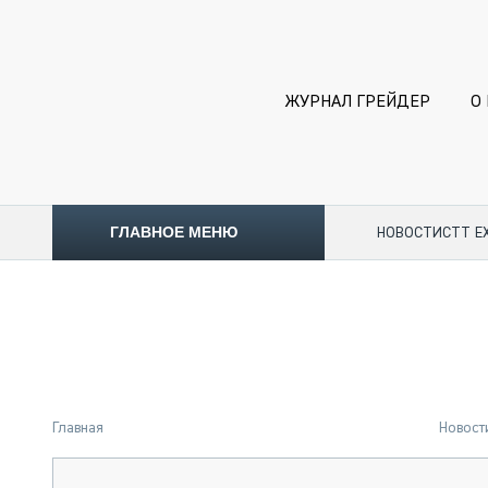
ЖУРНАЛ ГРЕЙДЕР
О
ГЛАВНОЕ МЕНЮ
НОВОСТИ
CTT E
ТОПЛИВНЫЙ КРИЗИС
НОВОСТИ
CTT EXPO 2026
CTT EXPO 2025
КАК ПРОДЛИТЬ ЖИЗНЬ СПЕЦТЕХНИКЕ?
Главная
Новост
АНАЛИТИКА
ОБЗОР РЫНКА