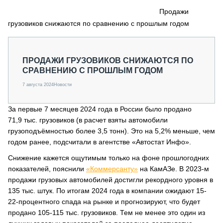
СЕРВИСМЕНЫ
Продажи
грузовиков снижаются по сравнению с прошлым годом
СПЕЦПРОЕКТЫ
МЕРОПРИЯТИЯ
СТАТЬИ ПО КАТЕГОРИЯМ ТЕХНИКИ
ПРОДАЖИ ГРУЗОВИКОВ СНИЖАЮТСЯ ПО
О ПРОЕКТЕ
СРАВНЕНИЮ С ПРОШЛЫМ ГОДОМ
7 августа 2024
Новости
За первые 7 месяцев 2024 года в России было продано
71,9 тыс. грузовиков (в расчет взяты автомобили
грузоподъёмностью более 3,5 тонн). Это на 5,2% меньше, чем
годом ранее, подсчитали в агентстве «Автостат Инфо».
Снижение кажется ощутимым только на фоне прошлогодних
показателей, пояснили
«Коммерсанту»
на КамАЗе. В 2023-м
продажи грузовых автомобилей достигли рекордного уровня в
135 тыс. штук. По итогам 2024 года в компании ожидают 15-
22-процентного спада на рынке и прогнозируют, что будет
продано 105-115 тыс. грузовиков. Тем не менее это один из