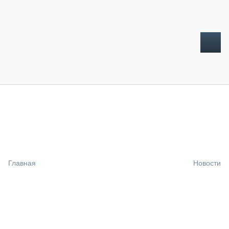
ТОПЛИВНЫЙ КРИЗИС
НОВОСТИ
CTT EXPO 2026
CTT EXPO 2025
КАК ПРОДЛИТЬ ЖИЗНЬ СПЕЦТЕХНИКЕ?
Главная
Новости
АНАЛИТИКА
ОБЗОР РЫНКА
ТЕХНИКА КРУПНЫМ ПЛАНОМ
ИСПЫТАТЕЛИ
ТЕХНОЛОГИИ
ДОРОЖНАЯ ИНДУСТРИЯ