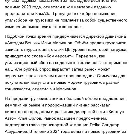
лучших годовых показателей за последнее десятилетие,
помимо 2023 года, отметили в комментарии изданию
представители КамАЗа. Грядущее в октябре повышение
утильсбора на грузовики не повлечёт за собой существенного
изменения рынка, считают в концерне.
Подобной точки зрения придерживается директор дивизиона
«Автодом Вешки» Илья Молчанов. Объём продаж грузовиков
зависит от курса юаня, ставки ЦБ, уровня налоговой нагрузки,
приводит его слова «Коммерсант». Перед тем, как
утилизационный сбор на седельные тягачи повысят примерно
на 1 млн рублей, спрос вырастет, затем рынок может
вернуться к показателям ниже прошлогодних. Стимулом для
покупателей могут стать новые модели грузовиков разной
тоннажности, отметил г-н Молчанов.
На продажи грузовиков влияет большой объём предложения,
демпинг на рынке и подорожавший лизинг, рассказал
директор по продажам и развитию дилерской сети «Кистоун
Авто» Илья Орлов. Рынок насыщен предложением,
подтвердил глава транспортной компании Delko Санджар
Ашуралиев. В течение 2024 года цены на новые грузовики из