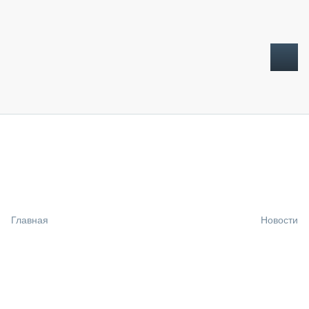
ТОПЛИВНЫЙ КРИЗИС
НОВОСТИ
CTT EXPO 2026
CTT EXPO 2025
КАК ПРОДЛИТЬ ЖИЗНЬ СПЕЦТЕХНИКЕ?
Главная
Новости
АНАЛИТИКА
ОБЗОР РЫНКА
ТЕХНИКА КРУПНЫМ ПЛАНОМ
ИСПЫТАТЕЛИ
ТЕХНОЛОГИИ
ДОРОЖНАЯ ИНДУСТРИЯ