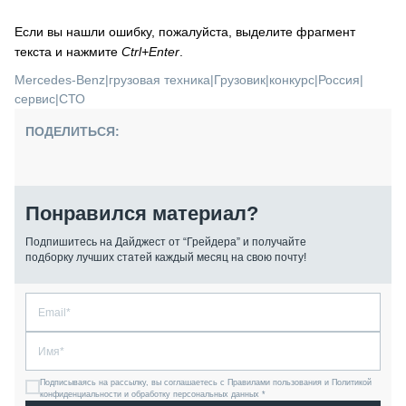
Если вы нашли ошибку, пожалуйста, выделите фрагмент
текста и нажмите
Ctrl+Enter
.
Mercedes-Benz
|
грузовая техника
|
Грузовик
|
конкурс
|
Россия
|
сервис
|
СТО
ПОДЕЛИТЬСЯ:
Понравился материал?
Подпишитесь на Дайджест от “Грейдера” и получайте
подборку лучших статей каждый месяц на свою почту!
Подписываясь на рассылку, вы соглашаетесь с Правилами пользования и Политикой
конфиденциальности и обработку персональных данных *