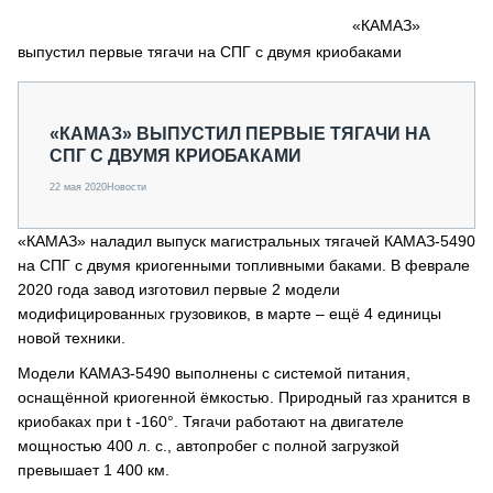
СЕРВИСМЕНЫ
«КАМАЗ»
выпустил первые тягачи на СПГ с двумя криобаками
СПЕЦПРОЕКТЫ
МЕРОПРИЯТИЯ
СТАТЬИ ПО КАТЕГОРИЯМ ТЕХНИКИ
«КАМАЗ» ВЫПУСТИЛ ПЕРВЫЕ ТЯГАЧИ НА
О ПРОЕКТЕ
СПГ С ДВУМЯ КРИОБАКАМИ
22 мая 2020
Новости
«КАМАЗ» наладил выпуск магистральных тягачей КАМАЗ-5490
на СПГ с двумя криогенными топливными баками. В феврале
2020 года завод изготовил первые 2 модели
модифицированных грузовиков, в марте – ещё 4 единицы
новой техники.
Модели КАМАЗ-5490 выполнены с системой питания,
оснащённой криогенной ёмкостью. Природный газ хранится в
криобаках при t -160°. Тягачи работают на двигателе
мощностью 400 л. с., автопробег с полной загрузкой
превышает 1 400 км.