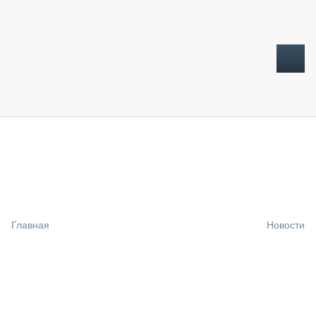
ТОПЛИВНЫЙ КРИЗИС
НОВОСТИ
CTT EXPO 2026
CTT EXPO 2025
КАК ПРОДЛИТЬ ЖИЗНЬ СПЕЦТЕХНИКЕ?
Главная
Новости
АНАЛИТИКА
ОБЗОР РЫНКА
ТЕХНИКА КРУПНЫМ ПЛАНОМ
ИСПЫТАТЕЛИ
ТЕХНОЛОГИИ
ДОРОЖНАЯ ИНДУСТРИЯ