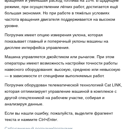
вращения и уменьшая расход топлива на 10%. В щадящем
режиме, при осуществлении лёгких работ, достигается ещё
большая экономия. Но при работе в тяжёлых условиях
частота вращения двигателя поддерживается на высоком
уровне.
Погрузчик имеет опцию измерения уклона, которая
показывает главный и поперечный уклоны машины на
дисплее интерфейса управления.
Машина управляется джойстиком или рычагом. При этом
операторы имеют возможность настройки точности работы
навесного оборудования: высокую, среднюю или невысокую
— в зависимости от специфики выполняемых работ.
Погрузчик оборудован телематической технологией Cat LINK,
которая оптимизирует управление машиной в комплексе с
другой спецтехникой на рабочем участке, собирая и
анализируя данные.
Если вы нашли ошибку, пожалуйста, выделите фрагмент
текста и нажмите
Ctrl+Enter
.
Cat
|
гусеничный погрузчик
|
погрузчик