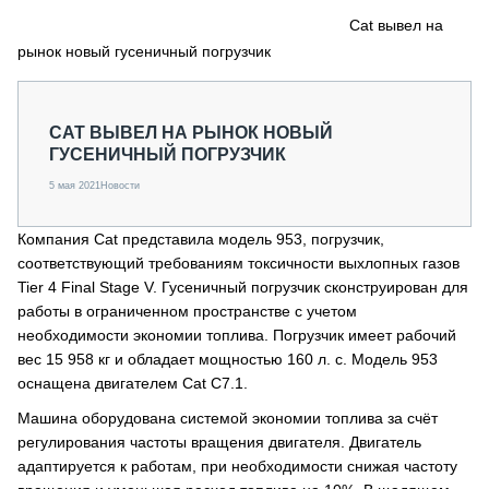
СЕРВИСМЕНЫ
Cat вывел на
рынок новый гусеничный погрузчик
СПЕЦПРОЕКТЫ
МЕРОПРИЯТИЯ
СТАТЬИ ПО КАТЕГОРИЯМ ТЕХНИКИ
CAT ВЫВЕЛ НА РЫНОК НОВЫЙ
О ПРОЕКТЕ
ГУСЕНИЧНЫЙ ПОГРУЗЧИК
5 мая 2021
Новости
Компания Cat представила модель 953, погрузчик,
соответствующий требованиям токсичности выхлопных газов
Tier 4 Final Stage V. Гусеничный погрузчик сконструирован для
работы в ограниченном пространстве с учетом
необходимости экономии топлива. Погрузчик имеет рабочий
вес 15 958 кг и обладает мощностью 160 л. с. Модель 953
оснащена двигателем Cat C7.1.
Машина оборудована системой экономии топлива за счёт
регулирования частоты вращения двигателя. Двигатель
адаптируется к работам, при необходимости снижая частоту