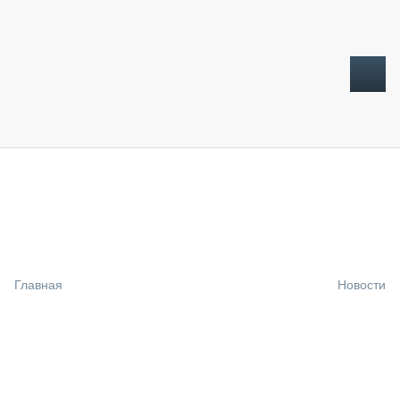
ТОПЛИВНЫЙ КРИЗИС
НОВОСТИ
CTT EXPO 2026
CTT EXPO 2025
КАК ПРОДЛИТЬ ЖИЗНЬ СПЕЦТЕХНИКЕ?
Главная
Новости
АНАЛИТИКА
ОБЗОР РЫНКА
ТЕХНИКА КРУПНЫМ ПЛАНОМ
ИСПЫТАТЕЛИ
ТЕХНОЛОГИИ
ДОРОЖНАЯ ИНДУСТРИЯ