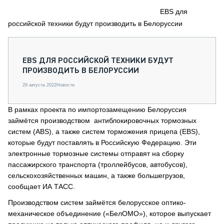
СЕРВИСМЕНЫ
EBS для
российской техники будут производить в Белоруссии
СПЕЦПРОЕКТЫ
МЕРОПРИЯТИЯ
СТАТЬИ ПО КАТЕГОРИЯМ ТЕХНИКИ
EBS ДЛЯ РОССИЙСКОЙ ТЕХНИКИ БУДУТ
О ПРОЕКТЕ
ПРОИЗВОДИТЬ В БЕЛОРУССИИ
29 августа 2022
Новости
В рамках проекта по импортозамещению Белоруссия
займётся производством антиблокировочных тормозных
систем (ABS), а также систем торможения прицепа (EBS),
которые будут поставлять в Российскую Федерацию. Эти
электронные тормозные системы отправят на сборку
пассажирского транспорта (троллейбусов, автобусов),
сельскохозяйственных машин, а также большегрузов,
сообщает ИА ТАСС.
Производством систем займётся белорусское оптико-
механическое объединение («БелОМО»), которое выпускает