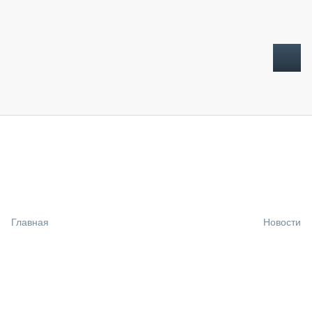
ТОПЛИВНЫЙ КРИЗИС
НОВОСТИ
CTT EXPO 2026
CTT EXPO 2025
КАК ПРОДЛИТЬ ЖИЗНЬ СПЕЦТЕХНИКЕ?
Главная
Новости
АНАЛИТИКА
ОБЗОР РЫНКА
ТЕХНИКА КРУПНЫМ ПЛАНОМ
ИСПЫТАТЕЛИ
ТЕХНОЛОГИИ
ДОРОЖНАЯ ИНДУСТРИЯ