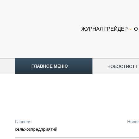
ЖУРНАЛ ГРЕЙДЕР
О
ГЛАВНОЕ МЕНЮ
НОВОСТИ
CTT
ТОПЛИВНЫЙ КРИЗИС
НОВОСТИ
CTT EXPO 2026
CTT EXPO 2025
КАК ПРОДЛИТЬ ЖИЗНЬ СПЕЦТЕХНИКЕ?
Главная
Ново
АНАЛИТИКА
сельхозпредприятий
ОБЗОР РЫНКА