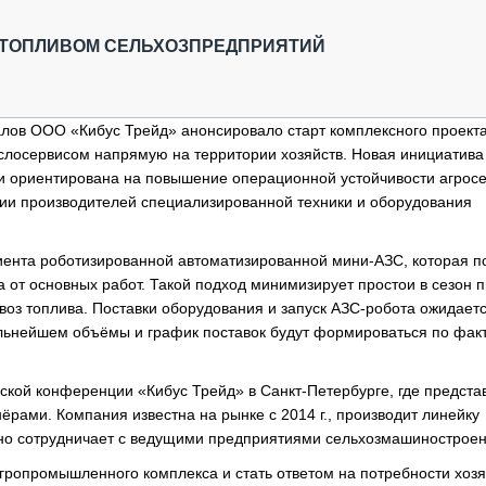
ОБЗОР ПРОШЕДШИХ МЕРОПРИЯТИЙ
КОММУ
БЛИЖАЙШИЕ МЕРОПРИЯТИЯ
ПАССА
 ТОПЛИВОМ СЕЛЬХОЗПРЕДПРИЯТИЙ
СЕЛЬХ
ТЕХНИ
КАРЬЕ
ов ООО «Кибус Трейд» анонсировало старт комплексного проекта
слосервисом напрямую на территории хозяйств. Новая инициатива
ЛОГИС
l и ориентирована на повышение операционной устойчивости агросе
АВТОМ
ии производителей специализированной техники и оборудования
КОМПЛ
ента роботизированной автоматизированной мини-АЗС, которая п
а от основных работ. Такой подход минимизирует простои в сезон 
двоз топлива. Поставки оборудования и запуск АЗС-робота ожидаетс
дальнейшем объёмы и график поставок будут формироваться по фак
ской конференции «Кибус Трейд» в Санкт-Петербурге, где предста
рами. Компания известна на рынке с 2014 г., производит линейку
ивно сотрудничает с ведущими предприятиями сельхозмашиностроен
ропромышленного комплекса и стать ответом на потребности хозя