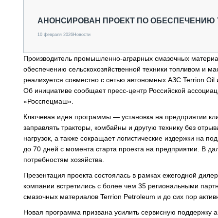
СПЕЦТЕХНИКА И ТРАНСПОРТ
ГРУЗОПЕРЕВОЗКИ
АНОНСИРОВАН ПРОЕКТ ПО ОБЕСПЕЧЕНИЮ
ФИНАНСЫ, ЛИЗИНГ, СТРАХОВАНИЕ
10 февраля 2026
Новости
ТЕХНИКА КРУПНЫМ ПЛАНОМ
ИСПЫТАТЕЛИ
Производитель промышленно-аграрных смазочных материал
ТЕХНОЛОГИИ
обеспечению сельскохозяйственной техники топливом и ма
ДОРОЖНАЯ ИНДУСТРИЯ
реализуется совместно с сетью автономных АЗС Terrion Oi
СЕРВИСМЕНЫ
Об инициативе сообщает пресс-центр Российской ассоциац
«Росспецмаш».
Ключевая идея программы — установка на предприятии кли
заправлять тракторы, комбайны и другую технику без отрыв
нагрузок, а также сокращает логистические издержки на по
до 70 дней с момента старта проекта на предприятии. В 
потребностям хозяйства.
Презентация проекта состоялась в рамках ежегодной дилер
компании встретились с более чем 35 региональными партнё
смазочных материалов Terrion Petroleum и до сих пор акт
Новая программа призвана усилить сервисную поддержку аг