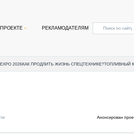
 ПРОЕКТЕ
РЕКЛАМОДАТЕЛЯМ
 EXPO 2026
КАК ПРОДЛИТЬ ЖИЗНЬ СПЕЦТЕХНИКЕ?
ТОПЛИВНЫЙ 
СПЕЦПРОЕКТЫ
СТАТЬ
EXPO CTT 2024
ДОРОЖ
EXPO CTT 2023
ГРУЗО
EXPO CTT 2022
КОММЕ
сти
Анонсирован прое
КОМТРАНС 2021
ПОДЪЁ
МЕРОПРИЯТИЯ
ПРИЦЕ