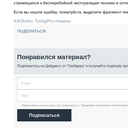
стремящихся к бесперебойной эксплуатации техники и опт
Если вы нашли ошибку, пожалуйста, выделите фрагмент те
АЗС
|
Кибус Трейд
|
Росспецмаш
ПОДЕЛИТЬСЯ:
Понравился материал?
Подпишитесь на Дайджест от “Грейдера” и получайте подборку луч
Подписываясь на рассылку, вы соглашаетесь с Правилами пользования и Политикой 
Подписаться