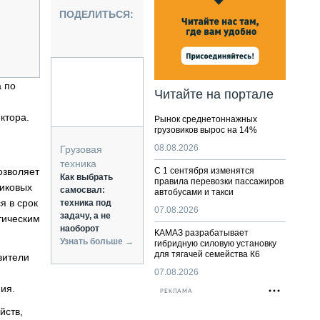
НАЛЬНАЯ ТЕХНИКА
ПОДЕЛИТЬСЯ:
ЖИРСКИЙ ТРАНСПОРТ
ОЗТЕХНИКА
КА СПЕЦИАЛЬНОГО НАЗНАЧЕНИЯ
РНАЯ ТЕХНИКА
 по
Читайте на портале
ТИКА И СКЛАД
ктора.
Рынок среднетоннажных
АТИЗАЦИЯ И ТЕХНОЛОГИИ
грузовиков вырос на 14%
ЕКТУЮЩИЕ И СЕРВИС
08.08.2026
Грузовая
техника
озволяет
С 1 сентября изменятся
Как выбрать
правила перевозки пассажиров
пиковых
самосвал:
автобусами и такси
я в срок
техника под
07.08.2026
задачу, а не
тическим
наоборот
КАМАЗ разрабатывает
Узнать больше →
гибридную силовую установку
для тягачей семейства К6
вители
07.08.2026
ия.
РЕКЛАМА
йств,