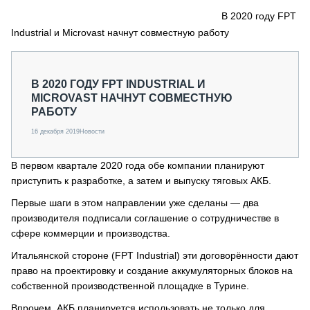
СЕРВИСМЕНЫ
В 2020 году FPT
Industrial и Microvast начнут совместную работу
СПЕЦПРОЕКТЫ
МЕРОПРИЯТИЯ
СТАТЬИ ПО КАТЕГОРИЯМ ТЕХНИКИ
В 2020 ГОДУ FPT INDUSTRIAL И
О ПРОЕКТЕ
MICROVAST НАЧНУТ СОВМЕСТНУЮ
РАБОТУ
16 декабря 2019
Новости
В первом квартале 2020 года обе компании планируют
приступить к разработке, а затем и выпуску тяговых АКБ.
Первые шаги в этом направлении уже сделаны — два
производителя подписали соглашение о сотрудничестве в
сфере коммерции и производства.
Итальянской стороне (FPT Industrial) эти договорённости дают
право на проектировку и создание аккумуляторных блоков на
собственной производственной площадке в Турине.
Впрочем, АКБ планируется использовать не только для