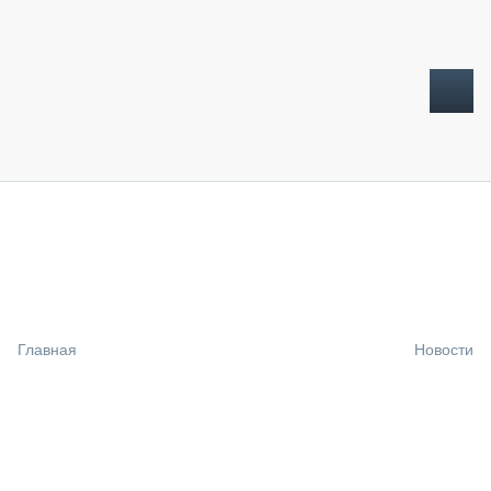
ТОПЛИВНЫЙ КРИЗИС
НОВОСТИ
CTT EXPO 2026
CTT EXPO 2025
КАК ПРОДЛИТЬ ЖИЗНЬ СПЕЦТЕХНИКЕ?
Главная
Новости
АНАЛИТИКА
ОБЗОР РЫНКА
ТЕХНИКА КРУПНЫМ ПЛАНОМ
ИСПЫТАТЕЛИ
ТЕХНОЛОГИИ
ДОРОЖНАЯ ИНДУСТРИЯ