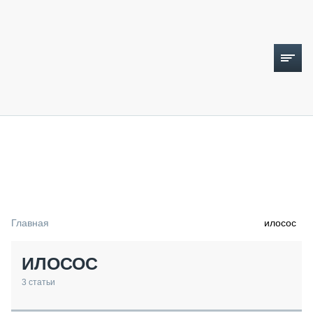
ТОПЛИВНЫЙ КРИЗИС
НОВОСТИ
CTT EXPO 2026
CTT EXPO 2025
КАК ПРОДЛИТЬ ЖИЗНЬ СПЕЦТЕХНИКЕ?
Главная
илосос
АНАЛИТИКА
ОБЗОР РЫНКА
ИЛОСОС
ТЕХНИКА КРУПНЫМ ПЛАНОМ
ИСПЫТАТЕЛИ
3
статьи
ТЕХНОЛОГИИ
ДОРОЖНАЯ ИНДУСТРИЯ