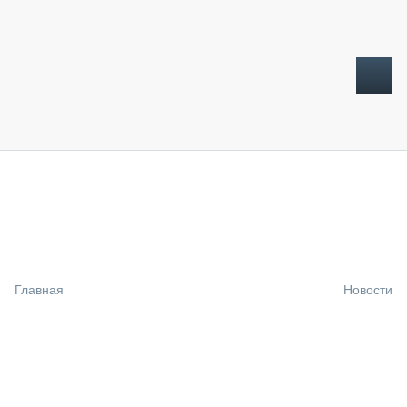
ТОПЛИВНЫЙ КРИЗИС
НОВОСТИ
CTT EXPO 2026
CTT EXPO 2025
КАК ПРОДЛИТЬ ЖИЗНЬ СПЕЦТЕХНИКЕ?
Главная
Новости
АНАЛИТИКА
ОБЗОР РЫНКА
ТЕХНИКА КРУПНЫМ ПЛАНОМ
ИСПЫТАТЕЛИ
ТЕХНОЛОГИИ
ДОРОЖНАЯ ИНДУСТРИЯ