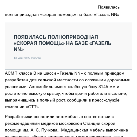
СЕРВИСМЕНЫ
Появилась
полноприводная «скорая помощь» на базе «Газель NN»
СПЕЦПРОЕКТЫ
МЕРОПРИЯТИЯ
СТАТЬИ ПО КАТЕГОРИЯМ ТЕХНИКИ
ПОЯВИЛАСЬ ПОЛНОПРИВОДНАЯ
О ПРОЕКТЕ
«СКОРАЯ ПОМОЩЬ» НА БАЗЕ «ГАЗЕЛЬ
NN»
13 мая 2025
Новости
АСМП класса B на шасси «Газель NN» с полным приводом
разработан для сельской местности со сложными дорожными
условиями. Автомобиль имеет колёсную базу 3145 мм и
достаточно высокую крышу, чтобы врачи работали в салоне,
выпрямившись в полный рост, сообщили в пресс-службе
компании «СТТ».
Разработчики оснастили автомобиль в соответствии с
рекомендациями медиков московской Станции скорой
помощи им. А. С. Пучкова. Медицинская мебель выполнена
из прочного, лёгкого, гигиеничного металлопластика, как в