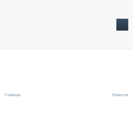
ТОПЛИВНЫЙ КРИЗИС
НОВОСТИ
CTT EXPO 2026
CTT EXPO 2025
КАК ПРОДЛИТЬ ЖИЗНЬ СПЕЦТЕХНИКЕ?
Главная
Новости
АНАЛИТИКА
ОБЗОР РЫНКА
ТЕХНИКА КРУПНЫМ ПЛАНОМ
ИСПЫТАТЕЛИ
ТЕХНОЛОГИИ
ДОРОЖНАЯ ИНДУСТРИЯ