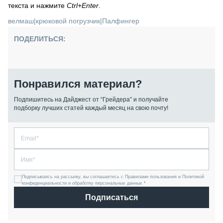
текста и нажмите
Ctrl+Enter
.
велмаш
|
крюковой погрузчик
|
Палфингер
ПОДЕЛИТЬСЯ:
Понравился материал?
Подпишитесь на Дайджест от “Грейдера” и получайте
подборку лучших статей каждый месяц на свою почту!
Подписываясь на рассылку, вы соглашаетесь с Правилами пользования и Политикой
конфиденциальности и обработку персональных данных *
Подписаться