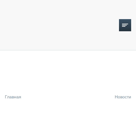
ТОПЛИВНЫЙ КРИЗИС
НОВОСТИ
CTT EXPO 2026
CTT EXPO 2025
КАК ПРОДЛИТЬ ЖИЗНЬ СПЕЦТЕХНИКЕ?
Главная
Новости
АНАЛИТИКА
ОБЗОР РЫНКА
ТЕХНИКА КРУПНЫМ ПЛАНОМ
ИСПЫТАТЕЛИ
ТЕХНОЛОГИИ
ДОРОЖНАЯ ИНДУСТРИЯ