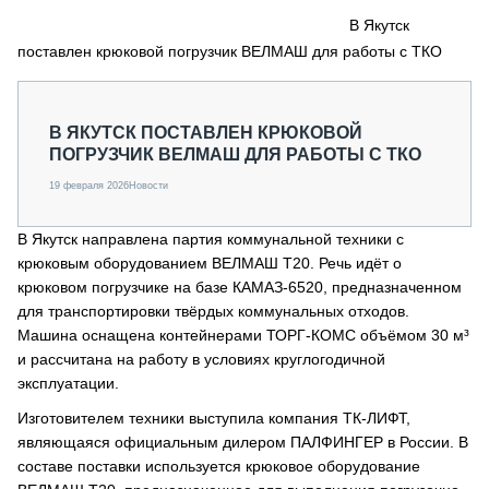
СЕРВИСМЕНЫ
В Якутск
поставлен крюковой погрузчик ВЕЛМАШ для работы с ТКО
СПЕЦПРОЕКТЫ
МЕРОПРИЯТИЯ
СТАТЬИ ПО КАТЕГОРИЯМ ТЕХНИКИ
В ЯКУТСК ПОСТАВЛЕН КРЮКОВОЙ
О ПРОЕКТЕ
ПОГРУЗЧИК ВЕЛМАШ ДЛЯ РАБОТЫ С ТКО
19 февраля 2026
Новости
В Якутск направлена партия коммунальной техники с
крюковым оборудованием ВЕЛМАШ Т20. Речь идёт о
крюковом погрузчике на базе КАМАЗ-6520, предназначенном
для транспортировки твёрдых коммунальных отходов.
Машина оснащена контейнерами ТОРГ-КОМС объёмом 30 м³
и рассчитана на работу в условиях круглогодичной
эксплуатации.
Изготовителем техники выступила компания ТК-ЛИФТ,
являющаяся официальным дилером ПАЛФИНГЕР в России. В
составе поставки используется крюковое оборудование