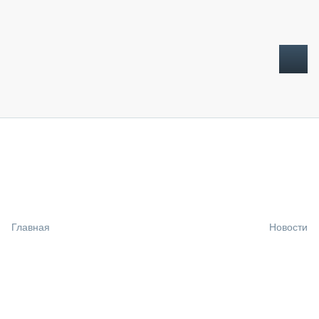
ТОПЛИВНЫЙ КРИЗИС
НОВОСТИ
CTT EXPO 2026
CTT EXPO 2025
КАК ПРОДЛИТЬ ЖИЗНЬ СПЕЦТЕХНИКЕ?
Главная
Новости
АНАЛИТИКА
ОБЗОР РЫНКА
ТЕХНИКА КРУПНЫМ ПЛАНОМ
ИСПЫТАТЕЛИ
ТЕХНОЛОГИИ
ДОРОЖНАЯ ИНДУСТРИЯ