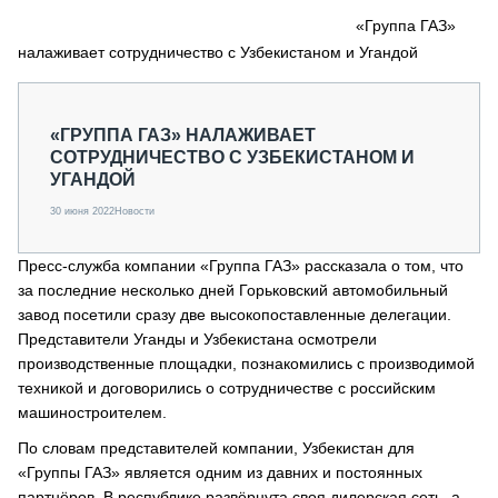
СЕРВИСМЕНЫ
«Группа ГАЗ»
налаживает сотрудничество с Узбекистаном и Угандой
СПЕЦПРОЕКТЫ
МЕРОПРИЯТИЯ
СТАТЬИ ПО КАТЕГОРИЯМ ТЕХНИКИ
«ГРУППА ГАЗ» НАЛАЖИВАЕТ
О ПРОЕКТЕ
СОТРУДНИЧЕСТВО С УЗБЕКИСТАНОМ И
УГАНДОЙ
30 июня 2022
Новости
Пресс-служба компании «Группа ГАЗ» рассказала о том, что
за последние несколько дней Горьковский автомобильный
завод посетили сразу две высокопоставленные делегации.
Представители Уганды и Узбекистана осмотрели
производственные площадки, познакомились с производимой
техникой и договорились о сотрудничестве с российским
машиностроителем.
По словам представителей компании, Узбекистан для
«Группы ГАЗ» является одним из давних и постоянных
партнёров. В республике развёрнута своя дилерская сеть, а