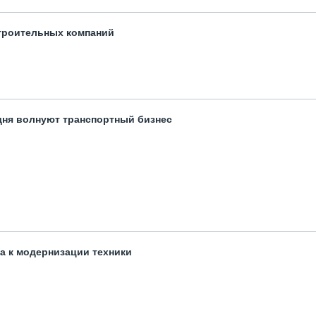
троительных компаний
одня волнуют транспортный бизнес
та к модернизации техники