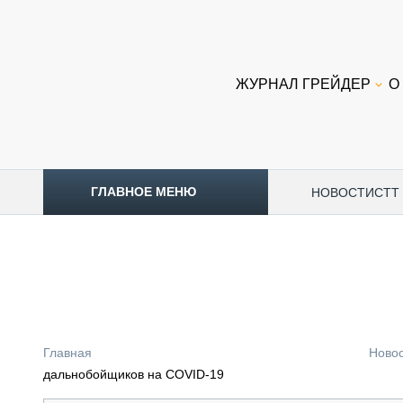
ЖУРНАЛ ГРЕЙДЕР
О
ГЛАВНОЕ МЕНЮ
НОВОСТИ
CTT
ТОПЛИВНЫЙ КРИЗИС
НОВОСТИ
CTT EXPO 2026
CTT EXPO 2025
КАК ПРОДЛИТЬ ЖИЗНЬ СПЕЦТЕХНИКЕ?
Главная
Ново
АНАЛИТИКА
дальнобойщиков на COVID-19
ОБЗОР РЫНКА