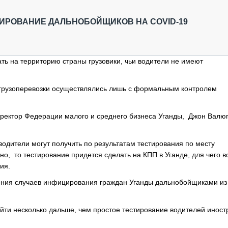
ОБЗОР ПРОШЕДШИХ МЕРОПРИЯТИЙ
КОММУ
БЛИЖАЙШИЕ МЕРОПРИЯТИЯ
ПАССА
ИРОВАНИЕ ДАЛЬНОБОЙЩИКОВ НА COVID-19
СЕЛЬХ
ТЕХНИ
КАРЬЕ
ть на территорию страны грузовики, чьи водители не имеют
ЛОГИС
АВТОМ
 грузоперевозки осуществлялись лишь с формальным контролем
КОМПЛ
ректор Федерации малого и среднего бизнеса Уганды, Джон Валю
водители могут получить по результатам тестирования по месту
но, то тестирование придется сделать на КПП в Уганде, для чего 
ия.
ения случаев инфицирования граждан Уганды дальнобойщиками из
йти несколько дальше, чем простое тестирование водителей иност