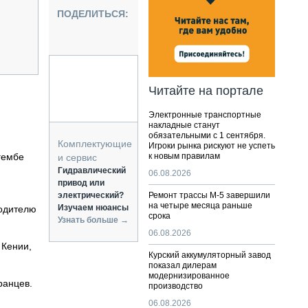
НАЛЬНАЯ ТЕХНИКА
ПОДЕЛИТЬСЯ:
ЖИРСКИЙ ТРАНСПОРТ
ОЗТЕХНИКА
КА СПЕЦИАЛЬНОГО НАЗНАЧЕНИЯ
РНАЯ ТЕХНИКА
Читайте на портале
ТИКА И СКЛАД
Электронные транспортные
АТИЗАЦИЯ И ТЕХНОЛОГИИ
накладные станут
обязательными с 1 сентября.
ЕКТУЮЩИЕ И СЕРВИС
Комплектующие
Игроки рынка рискуют не успеть
гембе
к новым правилам
и сервис
Гидравлический
06.08.2026
привод или
электрический?
Ремонт трассы М-5 завершили
на четыре месяца раньше
Изучаем нюансы
водителю
срока
Узнать больше →
06.08.2026
 Кении,
Курский аккумуляторный завод
показал дилерам
модернизированное
ранцев.
производство
06.08.2026