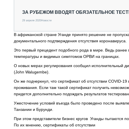
СПЕЦТЕХНИКА И ТРАНСПОРТ
ГРУЗОПЕРЕВОЗКИ
ЗА РУБЕЖОМ ВВОДЯТ ОБЯЗАТЕЛЬНОЕ ТЕСТ
ФИНАНСЫ, ЛИЗИНГ, СТРАХОВАНИЕ
29 апреля 2020
Новости
ТЕХНИКА КРУПНЫМ ПЛАНОМ
ИСПЫТАТЕЛИ
В африканской стране Уганде принято решение не пропуска
ТЕХНОЛОГИИ
документального подтверждения отсутствия коронавируса.
ДОРОЖНАЯ ИНДУСТРИЯ
СЕРВИСМЕНЫ
Это первый прецедент подобного рода в мире. Ведь ранее
температуры и видимых симптомов ОРВИ на границах.
О новых мерах регулирования сообщил исполнительный ди
(John Walugembe).
Он же подчеркнул, что сертификат об отсутствии COVID-19 
проживания. Если там такой сертификат получить невозмож
придется дополнительно подождать результатов тестирован
Ужесточение условий въезда было проведено после выявл
Танзании и Бурунди.
При этом представители бизнес кругов Уганды пытаются по
По их мнению, сертификаты об отсутствии