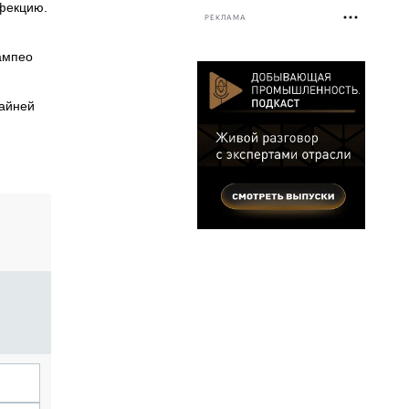
нфекцию.
РЕКЛАМА
ампео
райней