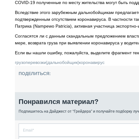
COVID-19 полученные по месту жительства могут быть подд
Вследствие этого зарубежным дальнобойщикам предлагает
подтвержденным отсутствием коронавируса. В частности т
Патрика (Nampewo Patricia), активная участница экспортн
Согласятся ли с данным скандальным предложением власти 
мере, возврата груза при выявлении коронавируса у водит
Если вы нашли ошибку, пожалуйста, выделите фрагмент те
грузоперевозки
|
дальнобойщик
|
коронавирус
ПОДЕЛИТЬСЯ:
Понравился материал?
Подпишитесь на Дайджест от “Грейдера” и получайте подборку луч