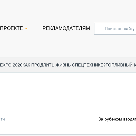
 ПРОЕКТЕ
РЕКЛАМОДАТЕЛЯМ
 EXPO 2026
КАК ПРОДЛИТЬ ЖИЗНЬ СПЕЦТЕХНИКЕ?
ТОПЛИВНЫЙ 
СПЕЦПРОЕКТЫ
СТАТЬ
EXPO CTT 2024
ДОРОЖ
EXPO CTT 2023
ГРУЗО
EXPO CTT 2022
КОММЕ
сти
За рубежом вводя
КОМТРАНС 2021
ПОДЪЁ
МЕРОПРИЯТИЯ
ПРИЦЕ