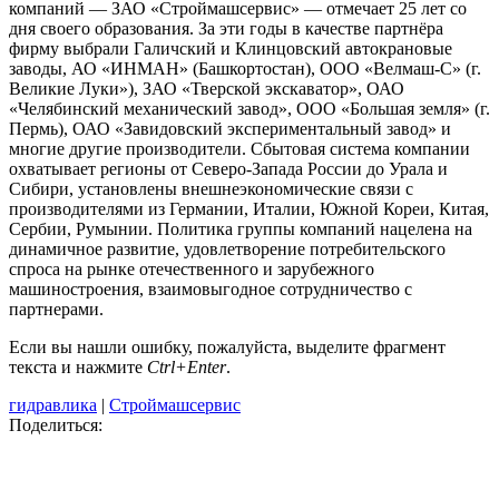
компаний — ЗАО «Строймашсервис» — отмечает 25 лет со
дня своего образования. За эти годы в качестве партнёра
фирму выбрали Галичский и Клинцовский автокрановые
заводы, АО «ИНМАН» (Башкортостан), ООО «Велмаш-С» (г.
Великие Луки»), ЗАО «Тверской экскаватор», ОАО
«Челябинский механический завод», ООО «Большая земля» (г.
Пермь), ОАО «Завидовский экспериментальный завод» и
многие другие производители. Сбытовая система компании
охватывает регионы от Северо-Запада России до Урала и
Сибири, установлены внешнеэкономические связи с
производителями из Германии, Италии, Южной Кореи, Китая,
Сербии, Румынии. Политика группы компаний нацелена на
динамичное развитие, удовлетворение потребительского
спроса на рынке отечественного и зарубежного
машиностроения, взаимовыгодное сотрудничество с
партнерами.
Если вы нашли ошибку, пожалуйста, выделите фрагмент
текста и нажмите
Ctrl+Enter
.
гидравлика
|
Строймашсервис
Поделиться: