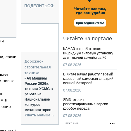
НАЛЬНАЯ ТЕХНИКА
ПОДЕЛИТЬСЯ:
ЖИРСКИЙ ТРАНСПОРТ
ОЗТЕХНИКА
КА СПЕЦИАЛЬНОГО НАЗНАЧЕНИЯ
РНАЯ ТЕХНИКА
Читайте на портале
ии
ТИКА И СКЛАД
КАМАЗ разрабатывает
АТИЗАЦИЯ И ТЕХНОЛОГИИ
гибридную силовую установку
и, сроки
для тягачей семейства К6
ЕКТУЮЩИЕ И СЕРВИС
Дорожно-
07.08.2026
строительная
техника
вает
В Китае начал работу первый
«А8 Машины
карьерный самосвал с натрий-
м новые
ионной батареей
России 2026»:
техника XCMG в
07.08.2026
но
работе на
Национальном
ым в
ЯМЗ готовит
роботизированные версии
конкурсе
вление
коробок передач
механизаторов
Узнать больше →
07.08.2026
РЕКЛАМА