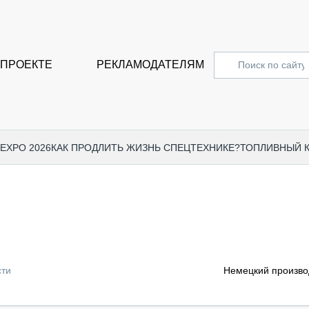
 ПРОЕКТЕ
РЕКЛАМОДАТЕЛЯМ
 EXPO 2026
КАК ПРОДЛИТЬ ЖИЗНЬ СПЕЦТЕХНИКЕ?
ТОПЛИВНЫЙ 
СПЕЦПРОЕКТЫ
СТАТЬ
EXPO CTT 2024
ДОРОЖ
EXPO CTT 2023
ГРУЗО
EXPO CTT 2022
КОММЕ
сти
Немецкий произво
КОМТРАНС 2021
ПОДЪЁ
МЕРОПРИЯТИЯ
ПРИЦЕ