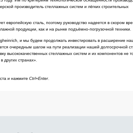
15 году. Им по критериям технологической оснащенности производ
верской производитель стеллажных систем и лёгких строительных
ет европейскую сталь, поэтому руководство надеется в скором вр
лажной продукции, как и на рынке подъёмно-погрузочной техники.
gheinrich, и мы будем продолжать инвестировать в расширение на
яется очередным шагом на пути реализации нашей долгосрочной ст
авку высококачественных стеллажных систем и их компонентов не т
 в других странах».
кста и нажмите
Ctrl+Enter
.