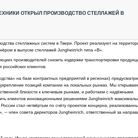
ОБЗОР ПРОШЕДШИХ МЕРОПРИЯТИЙ
КОММУ
БЛИЖАЙШИЕ МЕРОПРИЯТИЯ
ПАССА
ЕХНИКИ ОТКРЫЛ ПРОИЗВОДСТВО СТЕЛЛАЖЕЙ В
СЕЛЬХ
ТЕХНИ
КАРЬЕ
водства стеллажных систем в Твери. Проект реализуют на территор
ЛОГИС
ёром в выпуске стеллажей Jungheinrich типа «B».
АВТОМ
ецких производителей снизить издержки транспортировки продукци
КОМПЛ
 российских клиентов.
дства» на базе контрактных предприятий в регионах) предусматри
и укрепление позиций компании на локальных рынках. Мы открывае
ственной близости к ключевым рынкам, и работаем с надёжными
ить клиентов инновационными решениями Jungheinrich максималь
в России стал четвёртым по счёту проектом концерна, реализованн
, ─ член совета директоров Jungheinrich, ответственный за напра