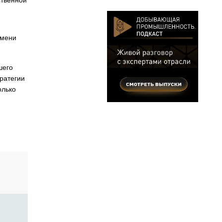
ственной
емени
шего
ратегии
олько