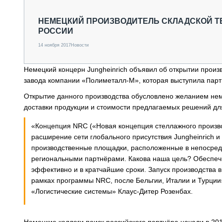
СПЕЦТЕХНИКА И ТРАНСПОРТ
ГРУЗОПЕРЕВОЗКИ
НЕМЕЦКИЙ ПРОИЗВОДИТЕЛЬ СКЛАДСКОЙ Т
РОССИИ
ФИНАНСЫ, ЛИЗИНГ, СТРАХОВАНИЕ
ТЕХНИКА КРУПНЫМ ПЛАНОМ
14 ноября 2017
Новости
ИСПЫТАТЕЛИ
ТЕХНОЛОГИИ
Немецкий концерн Jungheinrich объявил об открытии произ
ДОРОЖНАЯ ИНДУСТРИЯ
завода компании «Полиметалл-М», которая выступила партн
СЕРВИСМЕНЫ
Открытие данного производства обусловлено желанием нем
доставки продукции и стоимости предлагаемых решений для
«Концепция NRC («Новая концепция стеллажного произво
расширение сети глобального присутствия Jungheinrich 
производственные площадки, расположенные в непосред
региональными партнёрами. Какова наша цель? Обеспеч
эффективно и в кратчайшие сроки. Запуск производства 
рамках программы NRC, после Бельгии, Италии и Турции»
«Логистические системы» Клаус-Дитер Розенбах.