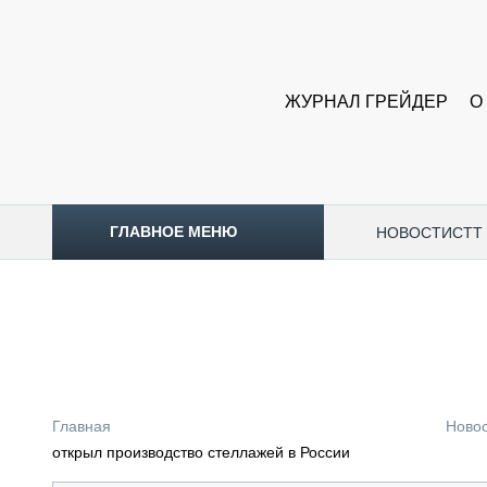
ЖУРНАЛ ГРЕЙДЕР
О
ГЛАВНОЕ МЕНЮ
НОВОСТИ
CTT
ТОПЛИВНЫЙ КРИЗИС
НОВОСТИ
CTT EXPO 2026
CTT EXPO 2025
КАК ПРОДЛИТЬ ЖИЗНЬ СПЕЦТЕХНИКЕ?
Главная
Ново
АНАЛИТИКА
открыл производство стеллажей в России
ОБЗОР РЫНКА