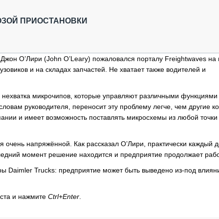
ОБЗОР ПРОШЕДШИХ МЕРОПРИЯТИЙ
КОММУ
БЛИЖАЙШИЕ МЕРОПРИЯТИЯ
ПАССА
ОЗОЙ ПРИОСТАНОВКИ
СЕЛЬХ
ТЕХНИ
КАРЬЕ
 Джон О’Лири (John O’Leary) пожаловался порталу Freightwaves на 
узовиков и на складах запчастей. Не хватает также водителей и
ЛОГИС
АВТОМ
я нехватка микрочипов, которые управляют различными функциями
КОМПЛ
овам руководителя, переносит эту проблему легче, чем другие к
мпании и имеет возможность поставлять микросхемы из любой точк
я очень напряжённой. Как рассказал О’Лири, практически каждый 
следний момент решение находится и предприятие продолжает рабо
ы Daimler Trucks: предприятие может быть выведено из-под влиян
кста и нажмите
Ctrl+Enter
.