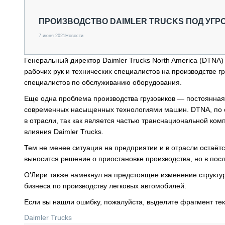
СПЕЦТЕХНИКА И ТРАНСПОРТ
ГРУЗОПЕРЕВОЗКИ
ПРОИЗВОДСТВО DAIMLER TRUCKS ПОД УГР
ФИНАНСЫ, ЛИЗИНГ, СТРАХОВАНИЕ
7 июня 2021
Новости
ТЕХНИКА КРУПНЫМ ПЛАНОМ
ИСПЫТАТЕЛИ
Генеральный директор Daimler Trucks North America (DTNA)
ТЕХНОЛОГИИ
рабочих рук и технических специалистов на производстве гр
ДОРОЖНАЯ ИНДУСТРИЯ
специалистов по обслуживанию оборудования.
СЕРВИСМЕНЫ
Еще одна проблема производства грузовиков — постоянна
современных насыщенных технологиями машин. DTNA, по сл
в отрасли, так как является частью транснациональной ко
влияния Daimler Trucks.
Тем не менее ситуация на предприятии и в отрасли остаётс
выносится решение о приостановке производства, но в по
О’Лири также намекнул на предстоящее изменение структур
бизнеса по производству легковых автомобилей.
Если вы нашли ошибку, пожалуйста, выделите фрагмент те
Daimler Trucks