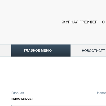
ЖУРНАЛ ГРЕЙДЕР
О
ГЛАВНОЕ МЕНЮ
НОВОСТИ
CTT
ТОПЛИВНЫЙ КРИЗИС
НОВОСТИ
CTT EXPO 2026
CTT EXPO 2025
КАК ПРОДЛИТЬ ЖИЗНЬ СПЕЦТЕХНИКЕ?
Главная
Ново
АНАЛИТИКА
приостановки
ОБЗОР РЫНКА