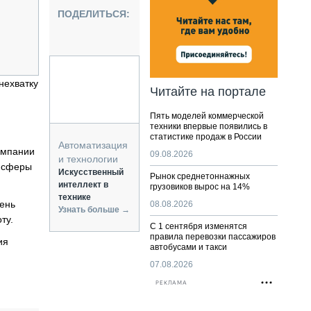
НАЛЬНАЯ ТЕХНИКА
ПОДЕЛИТЬСЯ:
ЖИРСКИЙ ТРАНСПОРТ
ОЗТЕХНИКА
КА СПЕЦИАЛЬНОГО НАЗНАЧЕНИЯ
РНАЯ ТЕХНИКА
нехватку
Читайте на портале
ТИКА И СКЛАД
Пять моделей коммерческой
АТИЗАЦИЯ И ТЕХНОЛОГИИ
техники впервые появились в
статистике продаж в России
ЕКТУЮЩИЕ И СЕРВИС
Автоматизация
омпании
09.08.2026
и технологии
и сферы
Искусственный
Рынок среднетоннажных
интеллект в
грузовиков вырос на 14%
технике
день
08.08.2026
Узнать больше →
ту.
С 1 сентября изменятся
правила перевозки пассажиров
ия
автобусами и такси
07.08.2026
РЕКЛАМА