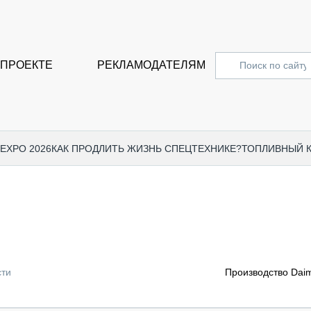
 ПРОЕКТЕ
РЕКЛАМОДАТЕЛЯМ
 EXPO 2026
КАК ПРОДЛИТЬ ЖИЗНЬ СПЕЦТЕХНИКЕ?
ТОПЛИВНЫЙ 
СПЕЦПРОЕКТЫ
СТАТЬ
EXPO CTT 2024
ДОРОЖ
EXPO CTT 2023
ГРУЗО
EXPO CTT 2022
КОММЕ
сти
Производство Daim
КОМТРАНС 2021
ПОДЪЁ
МЕРОПРИЯТИЯ
ПРИЦЕ