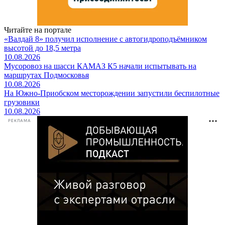
Читайте на портале
«Валдай 8» получил исполнение с автогидроподъёмником
высотой до 18,5 метра
10.08.2026
Мусоровоз на шасси КАМАЗ К5 начали испытывать на
маршрутах Подмосковья
10.08.2026
На Южно-Приобском месторождении запустили беспилотные
грузовики
10.08.2026
РЕКЛАМА