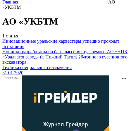
Главная
AO
«УКБТМ
AO «УКБТМ
1
статья
Инновационные уральские харвестеры успешно проходят
испытания
Новинки разработаны на базе шасси выпускаемого AO «НПК
«Уралвагонзавод» (г. Нижний Тагил) 26-тонного гусеничного
экскаватора.
Техника специального назначения
31.01.2020
РЕКЛАМА